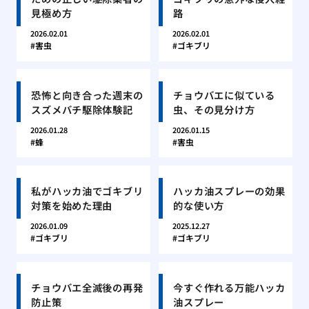
見極め方
路
2026.02.01
2026.02.01
害虫
ゴキブリ
恐怖と向き合った週末の
チョウバエに似ている
スズメバチ駆除体験記
虫、その見分け方
2026.01.28
2026.01.15
蜂
害虫
私がハッカ油でゴキブリ
ハッカ油スプレーの効果
対策を始めた理由
的な使い方
2026.01.09
2025.12.27
ゴキブリ
ゴキブリ
チョウバエ全滅後の再発
今すぐ作れる万能ハッカ
防止策
油スプレー