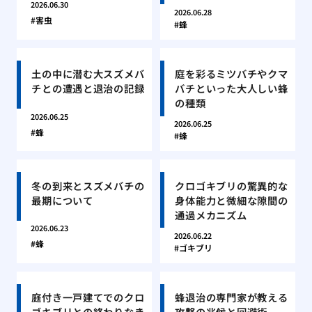
2026.06.30
2026.06.28
害虫
蜂
土の中に潜む大スズメバ
庭を彩るミツバチやクマ
チとの遭遇と退治の記録
バチといった大人しい蜂
の種類
2026.06.25
2026.06.25
蜂
蜂
冬の到来とスズメバチの
クロゴキブリの驚異的な
最期について
身体能力と微細な隙間の
通過メカニズム
2026.06.23
2026.06.22
蜂
ゴキブリ
庭付き一戸建てでのクロ
蜂退治の専門家が教える
ゴキブリとの終わりなき
攻撃の兆候と回避術