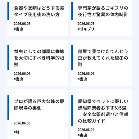
食器や衣類はどうする霧
専門家が語るゴキブリの
タイプ使用後の洗い方
夜行性と驚異の体内時計
2026.06.08
2026.06.07
害虫
ゴキブリ
益虫としての部屋に蜘蛛
部屋で見つけたてんとう
を大切にすべき科学的根
虫が教えてくれた越冬の
拠
謎
2026.06.06
2026.06.06
害虫
害虫
プロが語る巨大な蜂の駆
愛知県でペットに優しい
除現場の裏側
蜂駆除業者おすすめ5選
｜安全な薬剤選びと信頼
の比較ガイド
2026.06.05
2026.06.04
蜂
害虫