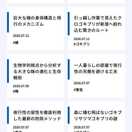
巨大な蜂の身体構造と飛
引っ越し作業で見えたク
行のメカニズム
ロゴキブリが新居へ紛れ
込む驚きのルート
2026.07.12
2026.07.12
蜂
ゴキブリ
生物学的視点から分析す
一人暮らしの部屋で夜行
る大きな蜂の進化と生存
性の天敵を避ける工夫
戦術
2026.07.07
2026.07.09
害虫
蜂
夜行性の習性を徹底利用
森に棲む飛ばないゴキブ
した最新の防除メソッド
リサツマゴキブリの謎
2026.07.07
2026.07.07