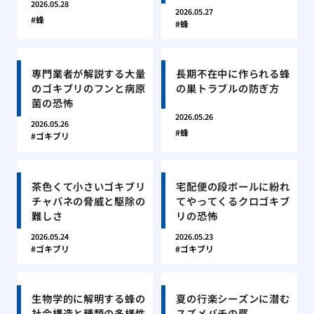
2026.05.28
2026.05.27
蜂
蜂
専門業者が解説する大量
長期不在中に作られる蜂
のゴキブリのフンと病原
の巣トラブルの防ぎ方
菌の恐怖
2026.05.26
2026.05.26
蜂
ゴキブリ
茶色くて小さいゴキブリ
宅配便の段ボールに紛れ
チャバネの脅威と駆除の
てやってくるクロゴキブ
難しさ
リの恐怖
2026.05.24
2026.05.23
ゴキブリ
ゴキブリ
生物学的に解明する蜂の
夏の行楽シーズンに潜む
社会構造と種類の多様性
スズメバチの罠