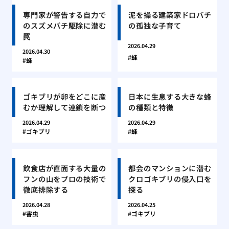
専門家が警告する自力で
泥を操る建築家ドロバチ
のスズメバチ駆除に潜む
の孤独な子育て
罠
2026.04.29
2026.04.30
蜂
蜂
ゴキブリが卵をどこに産
日本に生息する大きな蜂
むか理解して連鎖を断つ
の種類と特徴
2026.04.29
2026.04.29
ゴキブリ
蜂
飲食店が直面する大量の
都会のマンションに潜む
フンの山をプロの技術で
クロゴキブリの侵入口を
徹底排除する
探る
2026.04.28
2026.04.25
害虫
ゴキブリ