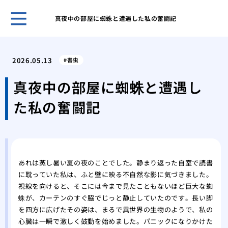
真夜中の部屋に蜘蛛と遭遇した私の奮闘記
ホー
チョ
2026.05.13
害虫
から
大手
真夜中の部屋に蜘蛛と遭遇し
者の
た私の奮闘記
ある
その
本と
紙魚
バル
あれは蒸し暑い夏の夜のことでした。静まり返った自室で読書
安全
に耽っていた私は、ふと壁に映る不自然な影に気づきました。
自分
視線を向けると、そこには今まで見たこともないほど巨大な蜘
きな
蛛が、カーテンのすぐ脇でじっと静止していたのです。長い脚
ある
を四方に広げたその姿は、まるで異世界の生物のようで、私の
の紙
心臓は一瞬で激しく鼓動を始めました。パニックになりかけた