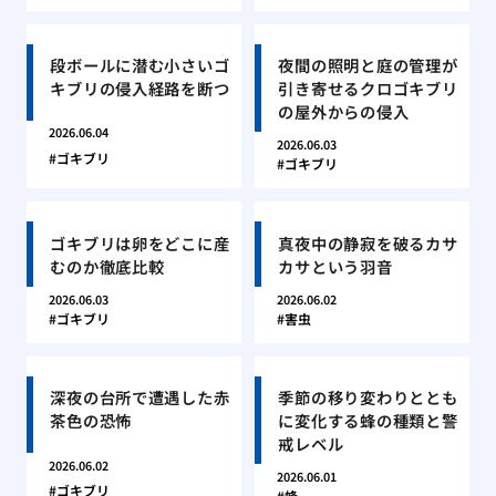
段ボールに潜む小さいゴ
夜間の照明と庭の管理が
キブリの侵入経路を断つ
引き寄せるクロゴキブリ
の屋外からの侵入
2026.06.04
2026.06.03
ゴキブリ
ゴキブリ
ゴキブリは卵をどこに産
真夜中の静寂を破るカサ
むのか徹底比較
カサという羽音
2026.06.03
2026.06.02
ゴキブリ
害虫
深夜の台所で遭遇した赤
季節の移り変わりととも
茶色の恐怖
に変化する蜂の種類と警
戒レベル
2026.06.02
2026.06.01
ゴキブリ
蜂