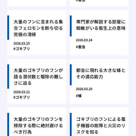
大量のフンに含まれる集
専門家が解説する部屋に
合フェロモンを断ち切る
蜘蛛がいる衛生上の意味
究極の清掃
2026.03.24
2026.03.25
害虫
ゴキブリ
大量のゴキブリのフンが
都会に現れる大きな蜂と
語る潜伏数と駆除の難し
その適応能力
さに迫る
2026.03.20
2026.03.22
蜂
ゴキブリ
大量のゴキブリのフンを
ゴキブリのフンによる電
掃除する際に絶対避ける
子機器の故障と火災のリ
べき行為
スクを知る