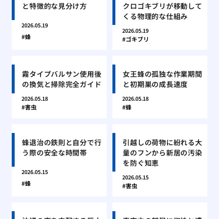
と特徴的な見分け方
クロゴキブリが移動して
くる物理的な仕組み
2026.05.19
2026.05.19
蜂
ゴキブリ
霧タイプバルサン使用後
女王蜂の孤独な作業期間
の換気と掃除完全ガイド
と初期巣の成長速度
2026.05.18
2026.05.18
害虫
蜂
蜂退治の鉄則と自分で行
引越しの荷物に紛れる大
う際の安全な時間帯
量のフンから新居の汚染
を防ぐ知恵
2026.05.15
2026.05.15
蜂
害虫