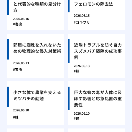
と代表的な種類の見分け
フェロモンの除去法
方
2026.06.15
2026.06.16
ゴキブリ
害虫
部屋に蜘蛛を入れないた
近隣トラブルを防ぐ自力
めの物理的な侵入対策術
スズメバチ駆除の成功事
例
2026.06.13
2026.06.13
害虫
蜂
小さな体で農業を支える
巨大な蜂の毒が人体に及
ミツバチの勤勉
ぼす影響と応急処置の重
要性
2026.06.10
2026.06.10
蜂
蜂