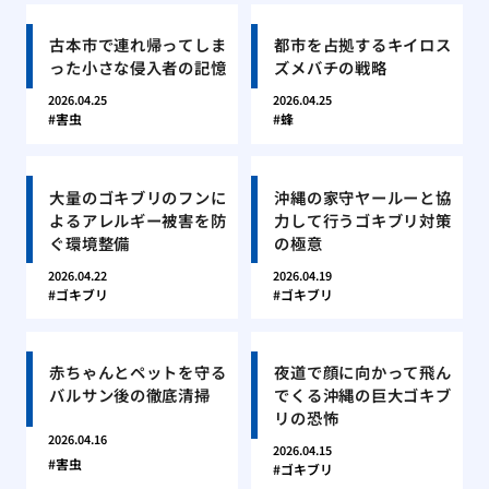
古本市で連れ帰ってしま
都市を占拠するキイロス
った小さな侵入者の記憶
ズメバチの戦略
2026.04.25
2026.04.25
害虫
蜂
大量のゴキブリのフンに
沖縄の家守ヤールーと協
よるアレルギー被害を防
力して行うゴキブリ対策
ぐ環境整備
の極意
2026.04.22
2026.04.19
ゴキブリ
ゴキブリ
赤ちゃんとペットを守る
夜道で顔に向かって飛ん
バルサン後の徹底清掃
でくる沖縄の巨大ゴキブ
リの恐怖
2026.04.16
2026.04.15
害虫
ゴキブリ