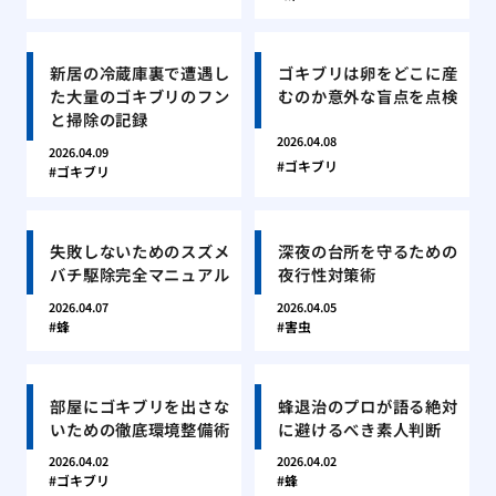
新居の冷蔵庫裏で遭遇し
ゴキブリは卵をどこに産
た大量のゴキブリのフン
むのか意外な盲点を点検
と掃除の記録
2026.04.08
2026.04.09
ゴキブリ
ゴキブリ
失敗しないためのスズメ
深夜の台所を守るための
バチ駆除完全マニュアル
夜行性対策術
2026.04.07
2026.04.05
蜂
害虫
部屋にゴキブリを出さな
蜂退治のプロが語る絶対
いための徹底環境整備術
に避けるべき素人判断
2026.04.02
2026.04.02
ゴキブリ
蜂