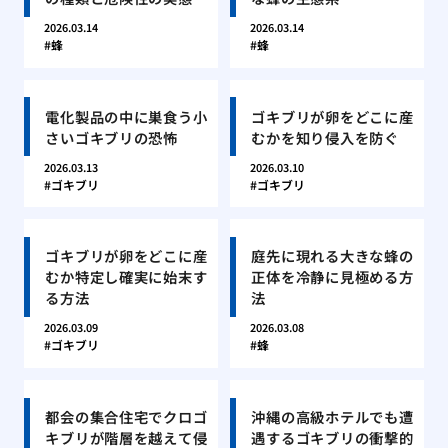
2026.03.14
2026.03.14
蜂
蜂
電化製品の中に巣食う小
ゴキブリが卵をどこに産
さいゴキブリの恐怖
むかを知り侵入を防ぐ
2026.03.13
2026.03.10
ゴキブリ
ゴキブリ
ゴキブリが卵をどこに産
庭先に現れる大きな蜂の
むか特定し確実に始末す
正体を冷静に見極める方
る方法
法
2026.03.09
2026.03.08
ゴキブリ
蜂
都会の集合住宅でクロゴ
沖縄の高級ホテルでも遭
キブリが階層を越えて侵
遇するゴキブリの衝撃的