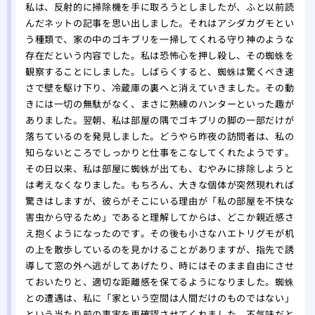
私は、反射的に掃除機を手に取ろうとしましたが、ふと以前読
んだネットの記事を思い出しました。それはアシダカグモとい
う種類で、家の中のゴキブリを一掃してくれる守り神のような
存在だという内容でした。私は恐怖心を押し殺し、その蜘蛛を
観察することにしました。しばらくすると、蜘蛛は驚くべき速
さで壁を駆け下り、冷蔵庫の裏へと消えていきました。その動
きには一切の無駄がなく、まさに熟練のハンターといった趣が
ありました。翌朝、私は部屋の隅でゴキブリの脚の一部だけが
落ちているのを発見しました。どうやら昨夜の訪問者は、私の
知らないところでしっかりと仕事をこなしてくれたようです。
その日以来、私は部屋に蜘蛛が出ても、むやみに排除しようと
は考えなくなりました。もちろん、大きな個体が突然現れれば
驚きはしますが、彼らがそこにいる理由が「私の部屋を不快な
害虫から守るため」であると理解してからは、どこか親近感さ
え抱くようになったのです。その後も小さなハエトリグモが机
の上を散歩しているのを見かけることがありますが、指先で誘
導して窓の外へ逃がしてあげたり、時にはそのまま自由にさせ
ておいたりと、適切な距離感を保てるようになりました。蜘蛛
との遭遇は、私に「家という空間は人間だけのものではない」
という当たり前の事実を再確認させてくれました。不気味だと