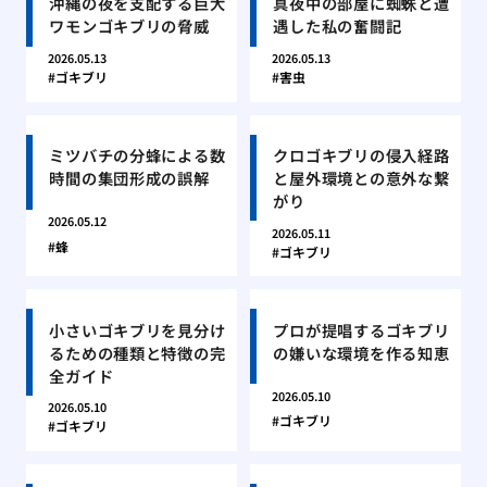
沖縄の夜を支配する巨大
真夜中の部屋に蜘蛛と遭
ワモンゴキブリの脅威
遇した私の奮闘記
2026.05.13
2026.05.13
ゴキブリ
害虫
ミツバチの分蜂による数
クロゴキブリの侵入経路
時間の集団形成の誤解
と屋外環境との意外な繋
がり
2026.05.12
2026.05.11
蜂
ゴキブリ
小さいゴキブリを見分け
プロが提唱するゴキブリ
るための種類と特徴の完
の嫌いな環境を作る知恵
全ガイド
2026.05.10
2026.05.10
ゴキブリ
ゴキブリ