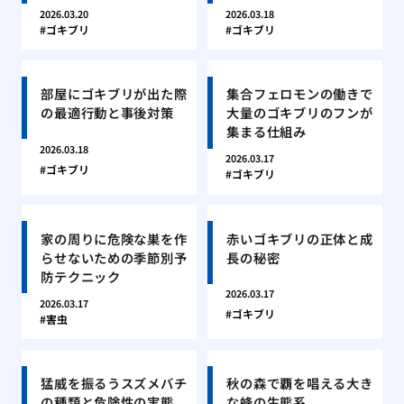
2026.03.20
2026.03.18
ゴキブリ
ゴキブリ
部屋にゴキブリが出た際
集合フェロモンの働きで
の最適行動と事後対策
大量のゴキブリのフンが
集まる仕組み
2026.03.18
2026.03.17
ゴキブリ
ゴキブリ
家の周りに危険な巣を作
赤いゴキブリの正体と成
らせないための季節別予
長の秘密
防テクニック
2026.03.17
2026.03.17
ゴキブリ
害虫
猛威を振るうスズメバチ
秋の森で覇を唱える大き
の種類と危険性の実態
な蜂の生態系