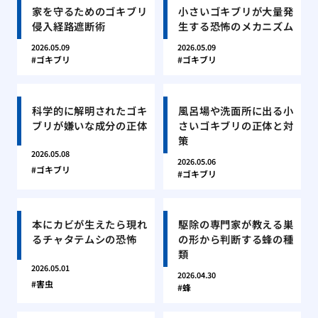
家を守るためのゴキブリ
小さいゴキブリが大量発
侵入経路遮断術
生する恐怖のメカニズム
2026.05.09
2026.05.09
ゴキブリ
ゴキブリ
科学的に解明されたゴキ
風呂場や洗面所に出る小
ブリが嫌いな成分の正体
さいゴキブリの正体と対
策
2026.05.08
2026.05.06
ゴキブリ
ゴキブリ
本にカビが生えたら現れ
駆除の専門家が教える巣
るチャタテムシの恐怖
の形から判断する蜂の種
類
2026.05.01
2026.04.30
害虫
蜂