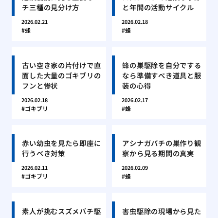
チ三種の見分け方
と年間の活動サイクル
2026.02.21
2026.02.18
蜂
蜂
古い空き家の片付けで直
蜂の巣駆除を自分でする
面した大量のゴキブリの
なら準備すべき道具と服
フンと惨状
装の心得
2026.02.18
2026.02.17
ゴキブリ
蜂
赤い幼虫を見たら即座に
アシナガバチの巣作り観
行うべき対策
察から見る期間の真実
2026.02.11
2026.02.09
ゴキブリ
蜂
素人が挑むスズメバチ駆
害虫駆除の現場から見た