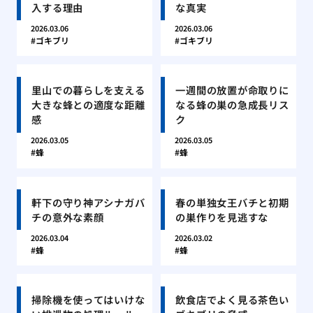
入する理由
な真実
2026.03.06
2026.03.06
ゴキブリ
ゴキブリ
里山での暮らしを支える
一週間の放置が命取りに
大きな蜂との適度な距離
なる蜂の巣の急成長リス
感
ク
2026.03.05
2026.03.05
蜂
蜂
軒下の守り神アシナガバ
春の単独女王バチと初期
チの意外な素顔
の巣作りを見逃すな
2026.03.04
2026.03.02
蜂
蜂
掃除機を使ってはいけな
飲食店でよく見る茶色い