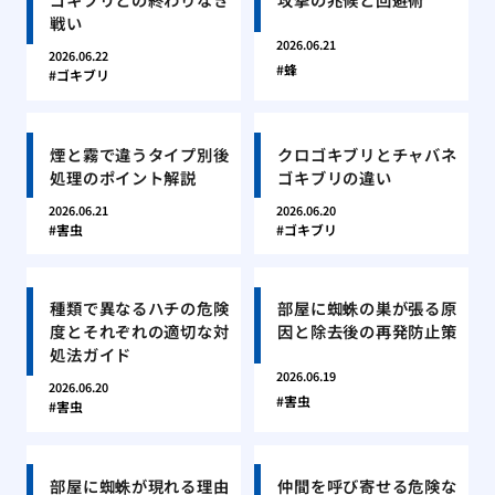
戦い
2026.06.21
2026.06.22
蜂
ゴキブリ
煙と霧で違うタイプ別後
クロゴキブリとチャバネ
処理のポイント解説
ゴキブリの違い
2026.06.21
2026.06.20
害虫
ゴキブリ
種類で異なるハチの危険
部屋に蜘蛛の巣が張る原
度とそれぞれの適切な対
因と除去後の再発防止策
処法ガイド
2026.06.19
2026.06.20
害虫
害虫
部屋に蜘蛛が現れる理由
仲間を呼び寄せる危険な