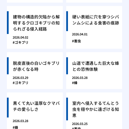
建物の構造的欠陥から解
硬い表紙に穴を穿つシバ
明するクロゴキブリの知
ンムシによる食害の痕跡
られざる侵入経路
2026.04.01
2026.04.02
害虫
ゴキブリ
脱皮直後の白いゴキブリ
山道で遭遇した巨大な蜂
が赤くなる時
との恐怖体験
2026.03.29
2026.03.28
ゴキブリ
蜂
黒くて丸い温厚なクマバ
室内へ侵入するてんとう
チの愛らしさ
虫を穏やかに遠ざける知
恵
2026.03.28
2026.03.25
蜂
害虫