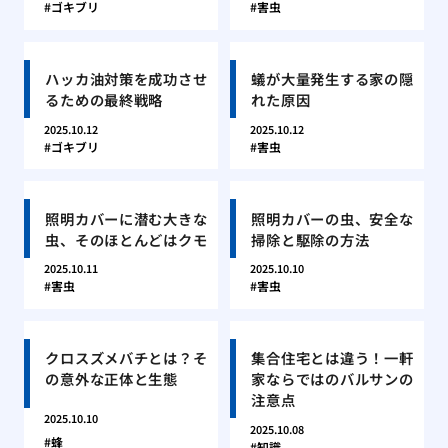
ゴキブリ
害虫
ハッカ油対策を成功させ
蟻が大量発生する家の隠
るための最終戦略
れた原因
2025.10.12
2025.10.12
ゴキブリ
害虫
照明カバーに潜む大きな
照明カバーの虫、安全な
虫、そのほとんどはクモ
掃除と駆除の方法
2025.10.11
2025.10.10
害虫
害虫
クロスズメバチとは？そ
集合住宅とは違う！一軒
の意外な正体と生態
家ならではのバルサンの
注意点
2025.10.10
2025.10.08
蜂
知識