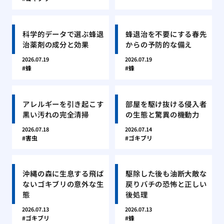
科学的データで選ぶ蜂退
蜂退治を不要にする春先
治薬剤の成分と効果
からの予防的な備え
2026.07.19
2026.07.19
蜂
蜂
アレルギーを引き起こす
部屋を駆け抜ける侵入者
黒い汚れの完全清掃
の生態と驚異の機動力
2026.07.18
2026.07.14
害虫
ゴキブリ
沖縄の森に生息する飛ば
駆除した後も油断大敵な
ないゴキブリの意外な生
戻りバチの恐怖と正しい
態
後処理
2026.07.13
2026.07.13
ゴキブリ
蜂