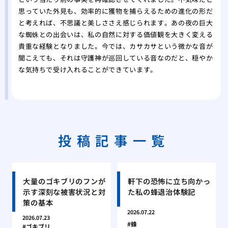
思っていた外見も、効率的に獲物を捕らえるための進化の形だ
と考えれば、不思議と美しささえ感じられます。あの夜の巨大
な蜘蛛との出会いは、私の自然に対する価値観を大きく変える
貴重な経験となりました。今では、カサカサという微かな音が
聞こえても、それは守護神が巡回している音なのだと、穏やか
な気持ちで受け入れることができています。
投稿記事一覧
大量のゴキブリのフンが
軒下の恐怖に立ち向かっ
示す深刻な被害状況と対
た私の蜂退治体験記
策の基本
2026.07.22
2026.07.23
蜂
ゴキブリ