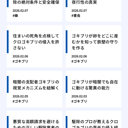
除の絶対条件と安全確保
夜行性の真実
2026.02.07
2026.02.07
蜂
害虫
住まいの死角を点検して
ゴキブリが卵をどこに産
クロゴキブリの侵入を許
むかを知って鉄壁の守り
さない
を作る
2026.02.06
2026.02.06
ゴキブリ
ゴキブリ
暗闇の支配者ゴキブリの
ゴキブリが暗闇でも自在
視覚メカニズムを紐解く
に動ける驚異の能力
2026.02.05
2026.02.03
ゴキブリ
ゴキブリ
悪質な高額請求を避ける
駆除のプロが教えるクロ
ための正しい駆除業者の
ゴキブリの意外な侵入経