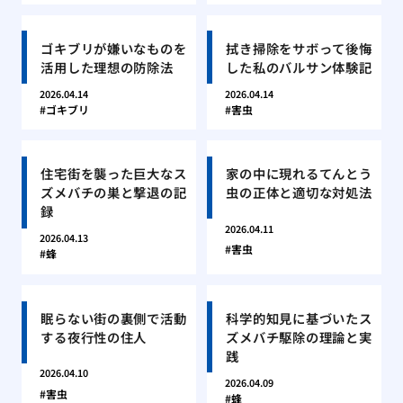
ゴキブリが嫌いなものを
拭き掃除をサボって後悔
活用した理想の防除法
した私のバルサン体験記
2026.04.14
2026.04.14
ゴキブリ
害虫
住宅街を襲った巨大なス
家の中に現れるてんとう
ズメバチの巣と撃退の記
虫の正体と適切な対処法
録
2026.04.11
2026.04.13
害虫
蜂
眠らない街の裏側で活動
科学的知見に基づいたス
する夜行性の住人
ズメバチ駆除の理論と実
践
2026.04.10
2026.04.09
害虫
蜂