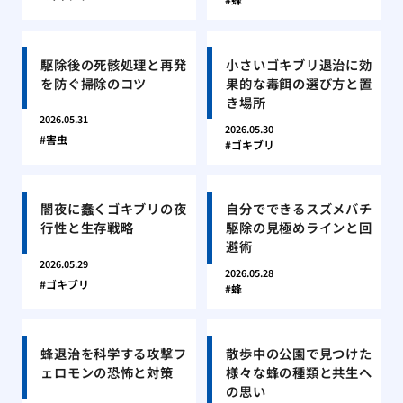
駆除後の死骸処理と再発
小さいゴキブリ退治に効
を防ぐ掃除のコツ
果的な毒餌の選び方と置
き場所
2026.05.31
2026.05.30
害虫
ゴキブリ
闇夜に蠢くゴキブリの夜
自分でできるスズメバチ
行性と生存戦略
駆除の見極めラインと回
避術
2026.05.29
2026.05.28
ゴキブリ
蜂
蜂退治を科学する攻撃フ
散歩中の公園で見つけた
ェロモンの恐怖と対策
様々な蜂の種類と共生へ
の思い