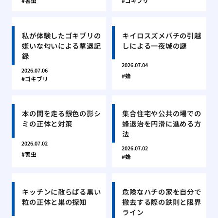
害虫
ゴキブリ
私が体験したゴキブリの
キイロスズメバチの引越
嫌いな匂いによる撃退記
しによる一夜城の謎
録
2026.07.04
2026.07.06
蜂
ゴキブリ
本の間を走る銀色の影シ
集合住宅や公共の場での
ミの正体と対策
蜂退治を円滑に進める方
法
2026.07.02
2026.07.02
害虫
蜂
キッチンに散らばる黒い
危険なハチの家を自分で
粒の正体と巣の探知
撤去する際の鉄則と限界
ライン