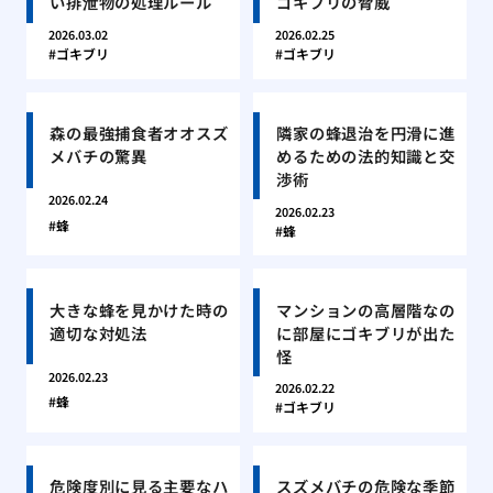
い排泄物の処理ルール
ゴキブリの脅威
2026.03.02
2026.02.25
ゴキブリ
ゴキブリ
森の最強捕食者オオスズ
隣家の蜂退治を円滑に進
メバチの驚異
めるための法的知識と交
渉術
2026.02.24
2026.02.23
蜂
蜂
大きな蜂を見かけた時の
マンションの高層階なの
適切な対処法
に部屋にゴキブリが出た
怪
2026.02.23
2026.02.22
蜂
ゴキブリ
危険度別に見る主要なハ
スズメバチの危険な季節