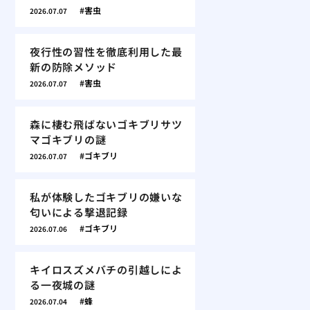
害虫
2026.07.07
夜行性の習性を徹底利用した最
新の防除メソッド
害虫
2026.07.07
森に棲む飛ばないゴキブリサツ
マゴキブリの謎
ゴキブリ
2026.07.07
私が体験したゴキブリの嫌いな
匂いによる撃退記録
ゴキブリ
2026.07.06
キイロスズメバチの引越しによ
る一夜城の謎
蜂
2026.07.04