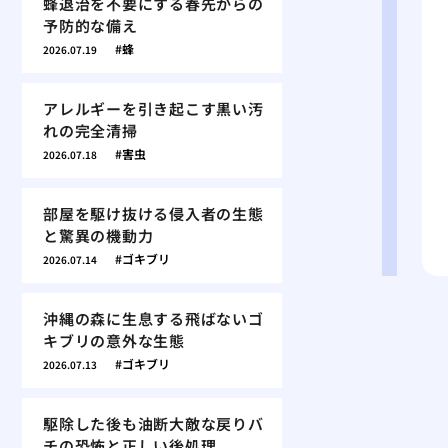
蜂退治を不要にする春先からの
予防的な備え
蜂
2026.07.19
アレルギーを引き起こす黒い汚
れの完全清掃
害虫
2026.07.18
部屋を駆け抜ける侵入者の生態
と驚異の機動力
ゴキブリ
2026.07.14
沖縄の森に生息する飛ばないゴ
キブリの意外な生態
ゴキブリ
2026.07.13
駆除した後も油断大敵な戻りバ
チの恐怖と正しい後処理