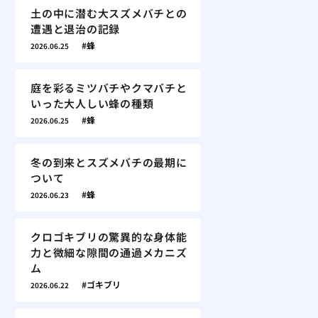
土の中に潜む大スズメバチとの
遭遇と退治の記録
蜂
2026.06.25
庭を彩るミツバチやクマバチと
いった大人しい蜂の種類
蜂
2026.06.25
冬の到来とスズメバチの最期に
ついて
蜂
2026.06.23
クロゴキブリの驚異的な身体能
力と微細な隙間の通過メカニズ
ム
ゴキブリ
2026.06.22