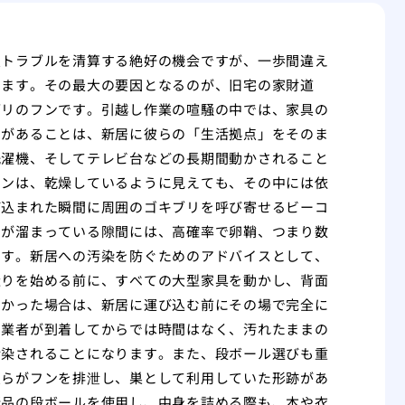
虫トラブルを清算する絶好の機会ですが、一歩間違え
います。その最大の要因となるのが、旧宅の家財道
ブリのフンです。引越し作業の喧騒の中では、家具の
ンがあることは、新居に彼らの「生活拠点」をそのま
洗濯機、そしてテレビ台などの長期間動かされること
フンは、乾燥しているように見えても、その中には依
び込まれた瞬間に周囲のゴキブリを呼び寄せるビーコ
ンが溜まっている隙間には、高確率で卵鞘、つまり数
です。新居への汚染を防ぐためのアドバイスとして、
造りを始める前に、すべての大型家具を動かし、背面
つかった場合は、新居に運び込む前にその場で完全に
し業者が到着してからでは時間はなく、汚れたままの
汚染されることになります。また、段ボール選びも重
彼らがフンを排泄し、巣として利用していた形跡があ
新品の段ボールを使用し、中身を詰める際も、本や衣