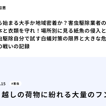
知恵
ら始まる
大手か地域密着か？害虫駆除業者
本と衣類を守れ！場所別に見る紙魚の侵入
虫駆除
自分で試す白蟻対策の限界と大きな
の戦いの記録
.15
害虫
引越しの荷物に紛れる大量のフ