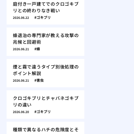
庭付き一戸建てでのクロゴキブ
リとの終わりなき戦い
ゴキブリ
2026.06.22
蜂退治の専門家が教える攻撃の
兆候と回避術
蜂
2026.06.21
煙と霧で違うタイプ別後処理の
ポイント解説
害虫
2026.06.21
クロゴキブリとチャバネゴキブ
リの違い
ゴキブリ
2026.06.20
種類で異なるハチの危険度とそ