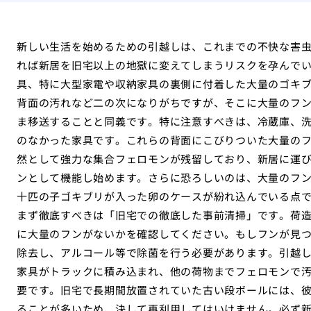
新しい生活を始めるための引越しは、これまでの不快な害
れば新居を旧宅以上の地獄に変えてしまうリスクを孕んで
具、特に大型家電や収納家具の裏側に付着した大量のゴキ
背面の汚れなど二の次になりがちですが、そこに大量のフ
ま移送することと同義です。特に注意すべきは、冷蔵庫、
のなかった家具です。これらの背面にこびりついた大量の
然として強力な集合フェロモンが残留しており、新居に運
ンとして機能し始めます。さらに恐ろしいのは、大量のフ
十匹の子ゴキブリが入った卵のケースが紛れ込んでいる点
まず徹底すべきは「旧宅での徹底した事前清掃」です。荷
に大量のフンがないかを確認してください。もしフンが見
除去し、アルコール等で除菌を行う必要があります。引越
家具がトラックに積み込まれ、他の荷物までフェロモンで
要です。旧宅で長期間放置されていた古い段ボールには、
ることが多いため、決して再利用してはいけません。必ず