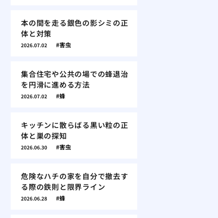
本の間を走る銀色の影シミの正
体と対策
害虫
2026.07.02
集合住宅や公共の場での蜂退治
を円滑に進める方法
蜂
2026.07.02
キッチンに散らばる黒い粒の正
体と巣の探知
害虫
2026.06.30
危険なハチの家を自分で撤去す
る際の鉄則と限界ライン
蜂
2026.06.28