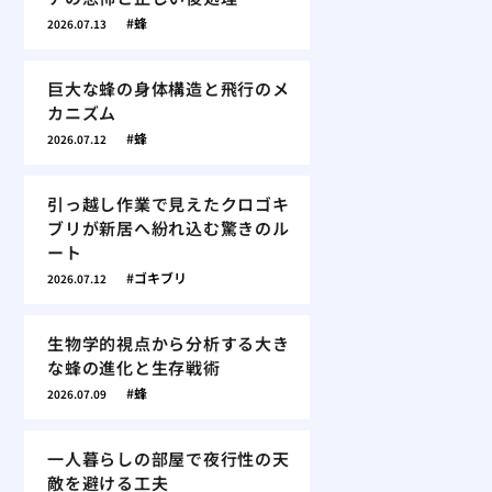
蜂
2026.07.13
巨大な蜂の身体構造と飛行のメ
カニズム
蜂
2026.07.12
引っ越し作業で見えたクロゴキ
ブリが新居へ紛れ込む驚きのル
ート
ゴキブリ
2026.07.12
生物学的視点から分析する大き
な蜂の進化と生存戦術
蜂
2026.07.09
一人暮らしの部屋で夜行性の天
敵を避ける工夫