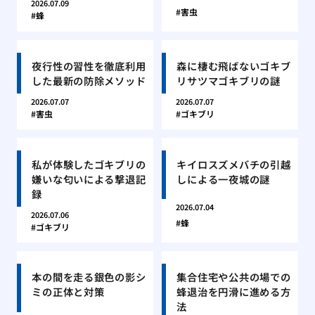
2026.07.09
害虫
蜂
夜行性の習性を徹底利用
森に棲む飛ばないゴキブ
した最新の防除メソッド
リサツマゴキブリの謎
2026.07.07
2026.07.07
害虫
ゴキブリ
私が体験したゴキブリの
キイロスズメバチの引越
嫌いな匂いによる撃退記
しによる一夜城の謎
録
2026.07.04
2026.07.06
蜂
ゴキブリ
本の間を走る銀色の影シ
集合住宅や公共の場での
ミの正体と対策
蜂退治を円滑に進める方
法