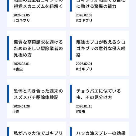
視覚メカニズムを紐解く
に動ける驚異の能力
2026.02.05
2026.02.03
ゴキブリ
ゴキブリ
悪質な高額請求を避ける
駆除のプロが教えるクロ
ための正しい駆除業者の
ゴキブリの意外な侵入経
見極め方
路
2026.02.01
2026.02.01
害虫
ゴキブリ
恐怖と向き合った週末の
チョウバエに似ている
スズメバチ駆除体験記
虫、その見分け方
2026.01.28
2026.01.15
蜂
害虫
私がハッカ油でゴキブリ
ハッカ油スプレーの効果