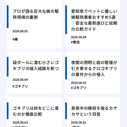
プロが語る巨大な蜂の駆
愛知県でペットに優しい
除現場の裏側
蜂駆除業者おすすめ5選
｜安全な薬剤選びと信頼
の比較ガイド
2026.06.05
2026.06.04
蜂
害虫
段ボールに潜む小さいゴ
夜間の照明と庭の管理が
キブリの侵入経路を断つ
引き寄せるクロゴキブリ
の屋外からの侵入
2026.06.04
2026.06.03
ゴキブリ
ゴキブリ
ゴキブリは卵をどこに産
真夜中の静寂を破るカサ
むのか徹底比較
カサという羽音
2026.06.03
2026.06.02