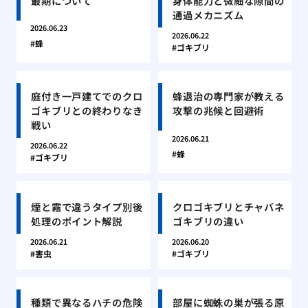
最期について
身体能力と微細な隙間の
通過メカニズム
2026.06.23
2026.06.22
蜂
ゴキブリ
庭付き一戸建てでのクロ
蜂退治の専門家が教える
ゴキブリとの終わりなき
攻撃の兆候と回避術
戦い
2026.06.21
2026.06.22
蜂
ゴキブリ
煙と霧で違うタイプ別後
クロゴキブリとチャバネ
処理のポイント解説
ゴキブリの違い
2026.06.21
2026.06.20
害虫
ゴキブリ
種類で異なるハチの危険
部屋に蜘蛛の巣が張る原