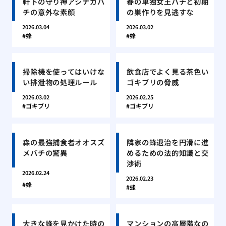
軒下の守り神アシナガバ
春の単独女王バチと初期
チの意外な素顔
の巣作りを見逃すな
2026.03.04
2026.03.02
蜂
蜂
掃除機を使ってはいけな
飲食店でよく見る茶色い
い排泄物の処理ルール
ゴキブリの脅威
2026.03.02
2026.02.25
ゴキブリ
ゴキブリ
森の最強捕食者オオスズ
隣家の蜂退治を円滑に進
メバチの驚異
めるための法的知識と交
渉術
2026.02.24
2026.02.23
蜂
蜂
大きな蜂を見かけた時の
マンションの高層階なの