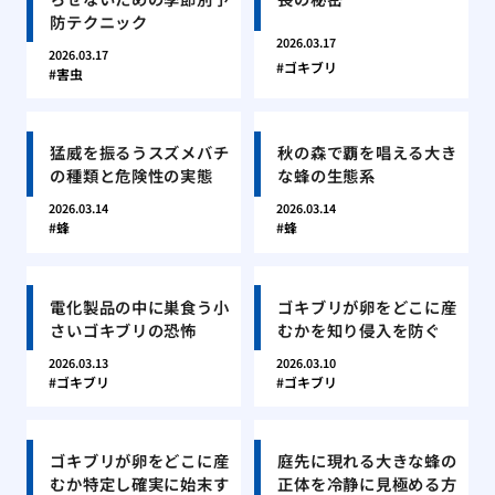
防テクニック
2026.03.17
2026.03.17
ゴキブリ
害虫
猛威を振るうスズメバチ
秋の森で覇を唱える大き
の種類と危険性の実態
な蜂の生態系
2026.03.14
2026.03.14
蜂
蜂
電化製品の中に巣食う小
ゴキブリが卵をどこに産
さいゴキブリの恐怖
むかを知り侵入を防ぐ
2026.03.13
2026.03.10
ゴキブリ
ゴキブリ
ゴキブリが卵をどこに産
庭先に現れる大きな蜂の
むか特定し確実に始末す
正体を冷静に見極める方