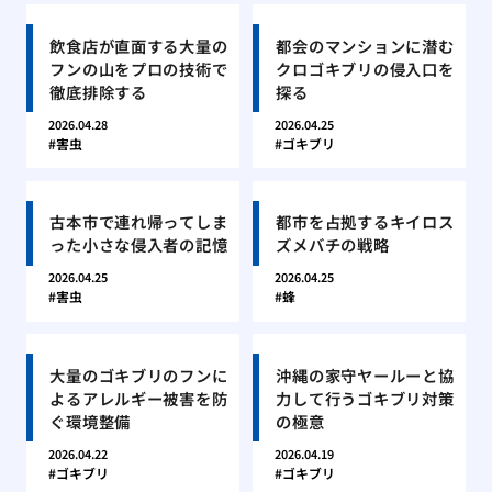
飲食店が直面する大量の
都会のマンションに潜む
フンの山をプロの技術で
クロゴキブリの侵入口を
徹底排除する
探る
2026.04.28
2026.04.25
害虫
ゴキブリ
古本市で連れ帰ってしま
都市を占拠するキイロス
った小さな侵入者の記憶
ズメバチの戦略
2026.04.25
2026.04.25
害虫
蜂
大量のゴキブリのフンに
沖縄の家守ヤールーと協
よるアレルギー被害を防
力して行うゴキブリ対策
ぐ環境整備
の極意
2026.04.22
2026.04.19
ゴキブリ
ゴキブリ