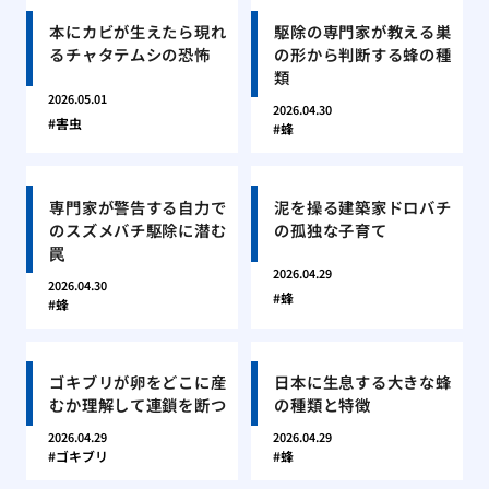
本にカビが生えたら現れ
駆除の専門家が教える巣
るチャタテムシの恐怖
の形から判断する蜂の種
類
2026.05.01
2026.04.30
害虫
蜂
専門家が警告する自力で
泥を操る建築家ドロバチ
のスズメバチ駆除に潜む
の孤独な子育て
罠
2026.04.29
2026.04.30
蜂
蜂
ゴキブリが卵をどこに産
日本に生息する大きな蜂
むか理解して連鎖を断つ
の種類と特徴
2026.04.29
2026.04.29
ゴキブリ
蜂