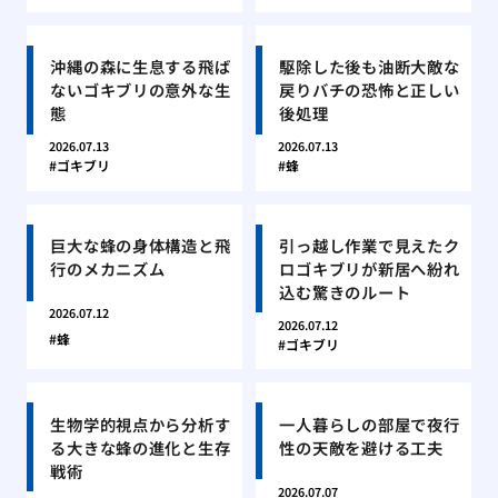
沖縄の森に生息する飛ば
駆除した後も油断大敵な
ないゴキブリの意外な生
戻りバチの恐怖と正しい
態
後処理
2026.07.13
2026.07.13
ゴキブリ
蜂
巨大な蜂の身体構造と飛
引っ越し作業で見えたク
行のメカニズム
ロゴキブリが新居へ紛れ
込む驚きのルート
2026.07.12
2026.07.12
蜂
ゴキブリ
生物学的視点から分析す
一人暮らしの部屋で夜行
る大きな蜂の進化と生存
性の天敵を避ける工夫
戦術
2026.07.07