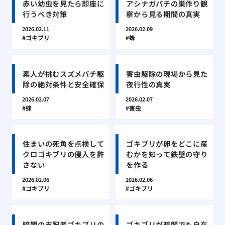
赤い幼虫を見たら即座に
アシナガバチの巣作り観
行うべき対策
察から見る期間の真実
2026.02.11
2026.02.09
ゴキブリ
蜂
素人が挑むスズメバチ駆
害虫駆除の現場から見た
除の絶対条件と安全確保
夜行性の真実
2026.02.07
2026.02.07
蜂
害虫
住まいの死角を点検して
ゴキブリが卵をどこに産
クロゴキブリの侵入を許
むかを知って鉄壁の守り
さない
を作る
2026.02.06
2026.02.06
ゴキブリ
ゴキブリ
暗闇の支配者ゴキブリの
ゴキブリが暗闇でも自在