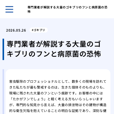
専門業者が解説する大量のゴキブリのフンと病原菌の恐
怖
ホー
チョ
2026.05.26
ゴキブリ
から
大手
専門業者が解説する大量のゴ
者の
キブリのフンと病原菌の恐怖
ある
その
本と
紙魚
バル
害虫駆除のプロフェッショナルとして、数多くの現場を訪れて
安全
きた私たちが最も警戒するのは、生きた個体そのものよりも、
自分
現場に残された大量のフンという痕跡です。お客様の中には
きな
「たかがフンでしょう」と軽く考える方もいらっしゃいます
ある
が、専門的な知見から言えば、大量の排泄物はその建物が構造
の紙
的な衛生欠陥を抱えていることの明白な証拠であり、深刻な健