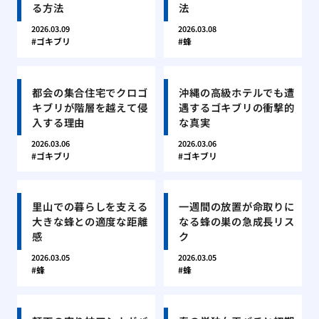
る方法
法
2026.03.09
2026.03.08
ゴキブリ
蜂
都会の集合住宅でクロゴ
沖縄の高級ホテルでも遭
キブリが階層を越えて侵
遇するゴキブリの衝撃的
入する理由
な真実
2026.03.06
2026.03.06
ゴキブリ
ゴキブリ
里山での暮らしを支える
一週間の放置が命取りに
大きな蜂との適度な距離
なる蜂の巣の急成長リス
感
ク
2026.03.05
2026.03.05
蜂
蜂