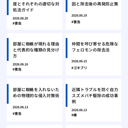
度とそれぞれの適切な対
因と除去後の再発防止策
処法ガイド
2026.06.19
2026.06.20
害虫
害虫
部屋に蜘蛛が現れる理由
仲間を呼び寄せる危険な
と代表的な種類の見分け
フェロモンの除去法
方
2026.06.15
2026.06.16
ゴキブリ
害虫
部屋に蜘蛛を入れないた
近隣トラブルを防ぐ自力
めの物理的な侵入対策術
スズメバチ駆除の成功事
例
2026.06.13
2026.06.13
害虫
蜂