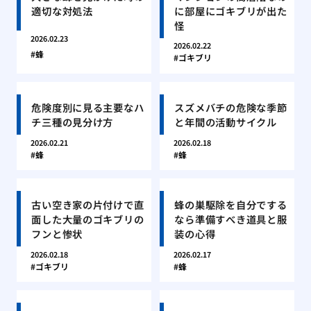
適切な対処法
に部屋にゴキブリが出た
怪
2026.02.23
2026.02.22
蜂
ゴキブリ
危険度別に見る主要なハ
スズメバチの危険な季節
チ三種の見分け方
と年間の活動サイクル
2026.02.21
2026.02.18
蜂
蜂
古い空き家の片付けで直
蜂の巣駆除を自分でする
面した大量のゴキブリの
なら準備すべき道具と服
フンと惨状
装の心得
2026.02.18
2026.02.17
ゴキブリ
蜂