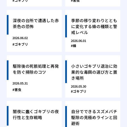
ゴキブリ
害虫
深夜の台所で遭遇した赤
季節の移り変わりととも
茶色の恐怖
に変化する蜂の種類と警
戒レベル
2026.06.02
2026.06.01
ゴキブリ
蜂
駆除後の死骸処理と再発
小さいゴキブリ退治に効
を防ぐ掃除のコツ
果的な毒餌の選び方と置
き場所
2026.05.31
2026.05.30
害虫
ゴキブリ
闇夜に蠢くゴキブリの夜
自分でできるスズメバチ
行性と生存戦略
駆除の見極めラインと回
避術