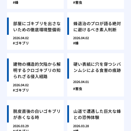
蜂
害虫
部屋にゴキブリを出さな
蜂退治のプロが語る絶対
いための徹底環境整備術
に避けるべき素人判断
2026.04.02
2026.04.02
ゴキブリ
蜂
建物の構造的欠陥から解
硬い表紙に穴を穿つシバ
明するクロゴキブリの知
ンムシによる食害の痕跡
られざる侵入経路
2026.04.01
2026.04.02
害虫
ゴキブリ
脱皮直後の白いゴキブリ
山道で遭遇した巨大な蜂
が赤くなる時
との恐怖体験
2026.03.29
2026.03.28
ゴキブリ
蜂