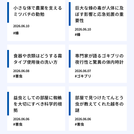
小さな体で農業を支える
巨大な蜂の毒が人体に及
ミツバチの勤勉
ぼす影響と応急処置の重
要性
2026.06.10
2026.06.10
蜂
蜂
食器や衣類はどうする霧
専門家が語るゴキブリの
タイプ使用後の洗い方
夜行性と驚異の体内時計
2026.06.08
2026.06.07
害虫
ゴキブリ
益虫としての部屋に蜘蛛
部屋で見つけたてんとう
を大切にすべき科学的根
虫が教えてくれた越冬の
拠
謎
2026.06.06
2026.06.06
害虫
害虫