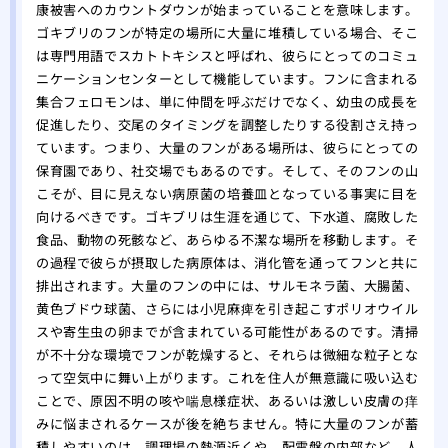
康被害へのカウントダウンが始まっていることを意味します。
ゴキブリのフンが特定の場所に大量に堆積している場合、そこ
は専門用語でスカトトキシスと呼ばれ、彼らにとってのコミュ
ニケーションセンターとして機能しています。フンに含まれる
集合フェロモンは、単に仲間を呼ぶだけでなく、幼虫の成長を
促進したり、交尾のタイミングを調整したりする役割さえ持っ
ています。つまり、大量のフンがある場所は、彼らにとっての
保育園であり、社交場でもあるのです。そして、そのフンの山
こそが、目に見えない病原菌の培養皿となっている事実に目を
向けるべきです。ゴキブリは生涯を通じて、下水道、腐敗した
食品、動物の死骸など、あらゆる不潔な場所を移動します。そ
の過程で彼らが摂取した病原体は、消化管を通ってフンと共に
排出されます。大量のフンの中には、サルモネラ菌、大腸菌、
黄色ブドウ球菌、さらには小児麻痺を引き起こすポリオウイル
スや寄生虫の卵までが含まれている可能性があるのです。清掃
が不十分な環境でフンが乾燥すると、それらは微細な粒子とな
って空気中に舞い上がります。これを住人が無意識に吸い込む
ことで、原因不明の咳や喘息様症状、あるいは激しい皮膚の痒
みに悩まされるケースが後を絶ちません。特に大量のフンが蓄
積しやすいのは、調理場の熱源近くや、配電盤の内部など、人