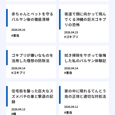
赤ちゃんとペットを守る
夜道で顔に向かって飛ん
バルサン後の徹底清掃
でくる沖縄の巨大ゴキブ
リの恐怖
2026.04.16
2026.04.15
害虫
ゴキブリ
ゴキブリが嫌いなものを
拭き掃除をサボって後悔
活用した理想の防除法
した私のバルサン体験記
2026.04.14
2026.04.14
ゴキブリ
害虫
住宅街を襲った巨大なス
家の中に現れるてんとう
ズメバチの巣と撃退の記
虫の正体と適切な対処法
録
2026.04.11
2026.04.13
害虫
蜂