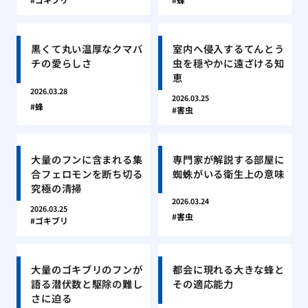
黒くて丸い温厚なクマバ
室内へ侵入するてんとう
チの愛らしさ
虫を穏やかに遠ざける知
恵
2026.03.28
2026.03.25
蜂
害虫
大量のフンに含まれる集
専門家が解説する部屋に
合フェロモンを断ち切る
蜘蛛がいる衛生上の意味
究極の清掃
2026.03.24
2026.03.25
害虫
ゴキブリ
大量のゴキブリのフンが
都会に現れる大きな蜂と
語る潜伏数と駆除の難し
その適応能力
さに迫る