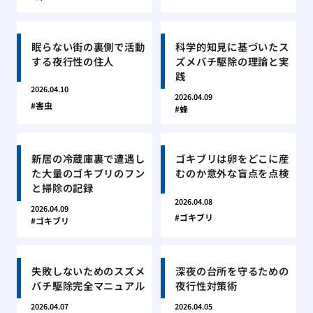
眠らない街の裏側で活動
科学的知見に基づいたス
する夜行性の住人
ズメバチ駆除の理論と実
践
2026.04.10
2026.04.09
害虫
蜂
新居の冷蔵庫裏で遭遇し
ゴキブリは卵をどこに産
た大量のゴキブリのフン
むのか意外な盲点を点検
と掃除の記録
2026.04.08
2026.04.09
ゴキブリ
ゴキブリ
失敗しないためのスズメ
深夜の台所を守るための
バチ駆除完全マニュアル
夜行性対策術
2026.04.07
2026.04.05