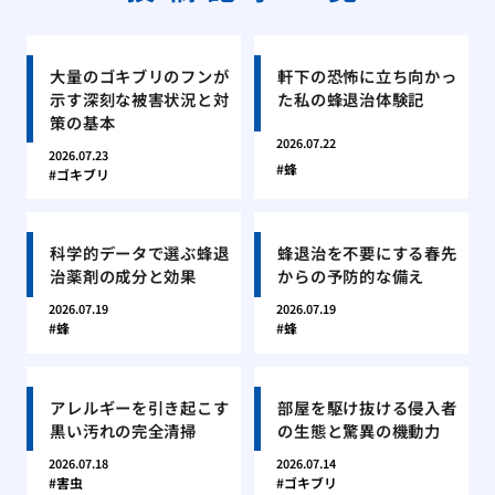
大量のゴキブリのフンが
軒下の恐怖に立ち向かっ
示す深刻な被害状況と対
た私の蜂退治体験記
策の基本
2026.07.22
2026.07.23
蜂
ゴキブリ
科学的データで選ぶ蜂退
蜂退治を不要にする春先
治薬剤の成分と効果
からの予防的な備え
2026.07.19
2026.07.19
蜂
蜂
アレルギーを引き起こす
部屋を駆け抜ける侵入者
黒い汚れの完全清掃
の生態と驚異の機動力
2026.07.18
2026.07.14
害虫
ゴキブリ