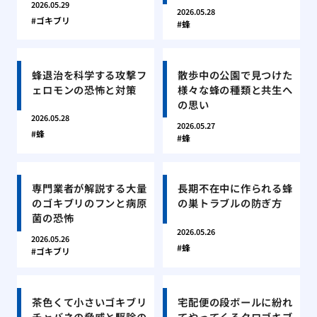
2026.05.29
2026.05.28
ゴキブリ
蜂
蜂退治を科学する攻撃フ
散歩中の公園で見つけた
ェロモンの恐怖と対策
様々な蜂の種類と共生へ
の思い
2026.05.28
2026.05.27
蜂
蜂
専門業者が解説する大量
長期不在中に作られる蜂
のゴキブリのフンと病原
の巣トラブルの防ぎ方
菌の恐怖
2026.05.26
2026.05.26
蜂
ゴキブリ
茶色くて小さいゴキブリ
宅配便の段ボールに紛れ
チャバネの脅威と駆除の
てやってくるクロゴキブ