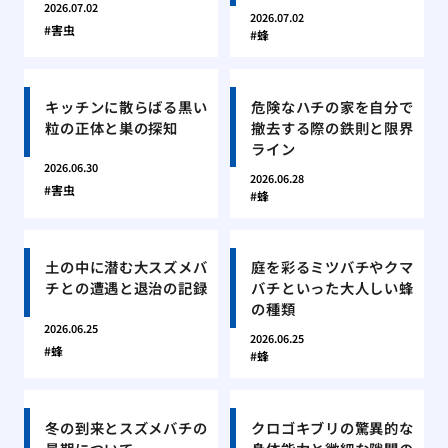
2026.07.02
2026.07.02
害虫
蜂
キッチンに散らばる黒い
危険なハチの家を自分で
粒の正体と巣の探知
撤去する際の鉄則と限界
ライン
2026.06.30
2026.06.28
害虫
蜂
土の中に潜む大スズメバ
庭を彩るミツバチやクマ
チとの遭遇と退治の記録
バチといった大人しい蜂
の種類
2026.06.25
2026.06.25
蜂
蜂
冬の到来とスズメバチの
クロゴキブリの驚異的な