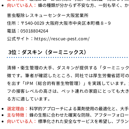
向いている人：
蜂の種類が分からず不安な方、一刻も早く、か
害虫駆除レスキューセンター大阪営業所
住所：〒540-0029 大阪府大阪市中央区本町橋８−９
電話：05018804264
公式サイト：
https://rescue-pest.com/
3位：ダスキン（ターミニックス）
清掃・衛生管理の大手、ダスキンが提供する「ターミニッ
徴です。筆者が確認したところ、同社では厚生労働省認可
を出す「IPM（総合的有害生物管理）」を実践しています
フの接客レベルの高さは、ペット連れの家庭にとっても大
る方に適しています。
選定理由：
科学的アプローチによる薬剤使用の最適化と、大手
主な特徴：
蜂の生態に合わせた確実な防除、アフターフォロー
向いている人：
標準化された安全なサービスを希望し、ブラン