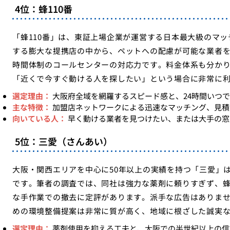
4位：蜂110番
「蜂110番」は、東証上場企業が運営する日本最大級のマ
する膨大な提携店の中から、ペットへの配慮が可能な業者を
時間体制のコールセンターの対応力です。料金体系も分か
「近くで今すぐ動ける人を探したい」という場合に非常に
選定理由：
大阪府全域を網羅するスピード感と、24時間いつ
主な特徴：
加盟店ネットワークによる迅速なマッチング、見積
向いている人：
早く動ける業者を見つけたい、または大手の窓
5位：三愛（さんあい）
大阪・関西エリアを中心に50年以上の実績を持つ「三愛」
です。筆者の調査では、同社は強力な薬剤に頼りすぎず、
な手作業での撤去に定評があります。派手な広告はありま
めの環境整備提案は非常に質が高く、地域に根ざした誠実
選定理由：
薬剤使用を抑える工夫と、大阪での半世紀以上の信