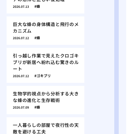
蜂
2026.07.13
巨大な蜂の身体構造と飛行のメ
カニズム
蜂
2026.07.12
引っ越し作業で見えたクロゴキ
ブリが新居へ紛れ込む驚きのル
ート
ゴキブリ
2026.07.12
生物学的視点から分析する大き
な蜂の進化と生存戦術
蜂
2026.07.09
一人暮らしの部屋で夜行性の天
敵を避ける工夫