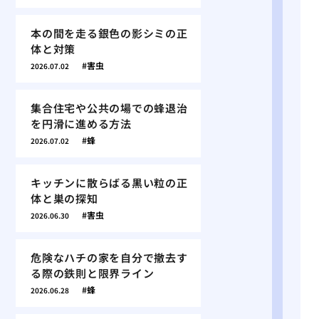
本の間を走る銀色の影シミの正
体と対策
害虫
2026.07.02
集合住宅や公共の場での蜂退治
を円滑に進める方法
蜂
2026.07.02
キッチンに散らばる黒い粒の正
体と巣の探知
害虫
2026.06.30
危険なハチの家を自分で撤去す
る際の鉄則と限界ライン
蜂
2026.06.28