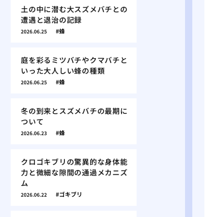
土の中に潜む大スズメバチとの
遭遇と退治の記録
蜂
2026.06.25
庭を彩るミツバチやクマバチと
いった大人しい蜂の種類
蜂
2026.06.25
冬の到来とスズメバチの最期に
ついて
蜂
2026.06.23
クロゴキブリの驚異的な身体能
力と微細な隙間の通過メカニズ
ム
ゴキブリ
2026.06.22