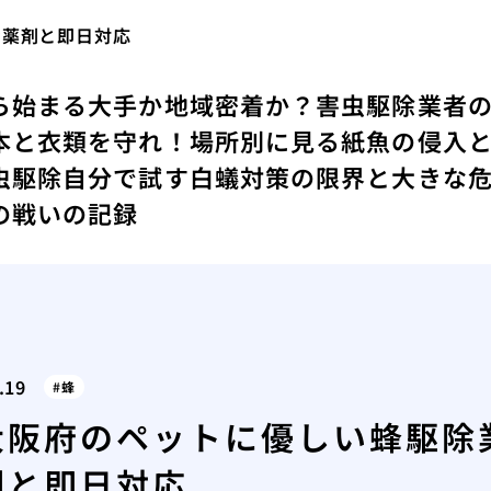
な薬剤と即日対応
ら始まる
大手か地域密着か？害虫駆除業者
本と衣類を守れ！場所別に見る紙魚の侵入
虫駆除
自分で試す白蟻対策の限界と大きな
の戦いの記録
.19
蜂
大阪府のペットに優しい蜂駆除
剤と即日対応