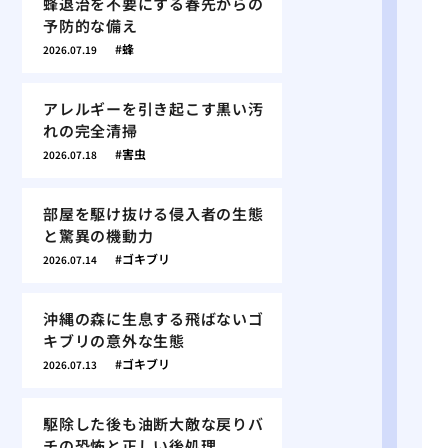
蜂退治を不要にする春先からの
予防的な備え
蜂
2026.07.19
アレルギーを引き起こす黒い汚
れの完全清掃
害虫
2026.07.18
部屋を駆け抜ける侵入者の生態
と驚異の機動力
ゴキブリ
2026.07.14
沖縄の森に生息する飛ばないゴ
キブリの意外な生態
ゴキブリ
2026.07.13
駆除した後も油断大敵な戻りバ
チの恐怖と正しい後処理