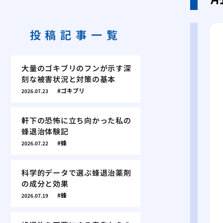
投稿記事一覧
大量のゴキブリのフンが示す深
刻な被害状況と対策の基本
ゴキブリ
2026.07.23
軒下の恐怖に立ち向かった私の
蜂退治体験記
蜂
2026.07.22
科学的データで選ぶ蜂退治薬剤
の成分と効果
蜂
2026.07.19