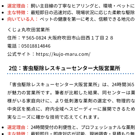
選定理由：
飼い主目線の丁寧なヒアリングと、環境・ペットに
主な特徴：
最短即日の迅速対応、現場状況に応じた柔軟な駆除
向いている人：
ペットの健康を第一に考え、信頼できる地元の
くじょ丸吹田営業所
住所：〒565-0824 大阪府吹田市山田西１丁目２８
電話：05018814846
公式サイト：
https://kujo-maru.com/
2位：害虫駆除レスキューセンター大阪営業所
「害虫駆除レスキューセンター大阪営業所」は、24時間36
が魅力の営業所です。筆者が比較した結果、同センターは
様がいる家庭向けに、より低刺激な薬剤の選定や、物理的
中央区を拠点に、府内全域へスピーディーに展開できるた
実なニーズに確かな技術で応えてくれます。
選定理由：
24時間受付の利便性と、プロフェッショナルな薬
主な特徴：
最短即日・即夜対応が可能、現地調査・見積もり無