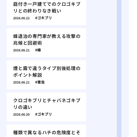
庭付き一戸建てでのクロゴキブ
リとの終わりなき戦い
ゴキブリ
2026.06.22
蜂退治の専門家が教える攻撃の
兆候と回避術
蜂
2026.06.21
煙と霧で違うタイプ別後処理の
ポイント解説
害虫
2026.06.21
クロゴキブリとチャバネゴキブ
リの違い
ゴキブリ
2026.06.20
種類で異なるハチの危険度とそ