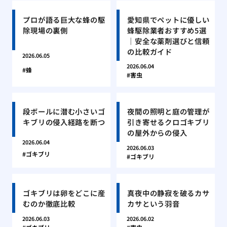
プロが語る巨大な蜂の駆
愛知県でペットに優しい
除現場の裏側
蜂駆除業者おすすめ5選
｜安全な薬剤選びと信頼
の比較ガイド
2026.06.05
2026.06.04
蜂
害虫
段ボールに潜む小さいゴ
夜間の照明と庭の管理が
キブリの侵入経路を断つ
引き寄せるクロゴキブリ
の屋外からの侵入
2026.06.04
2026.06.03
ゴキブリ
ゴキブリ
ゴキブリは卵をどこに産
真夜中の静寂を破るカサ
むのか徹底比較
カサという羽音
2026.06.03
2026.06.02