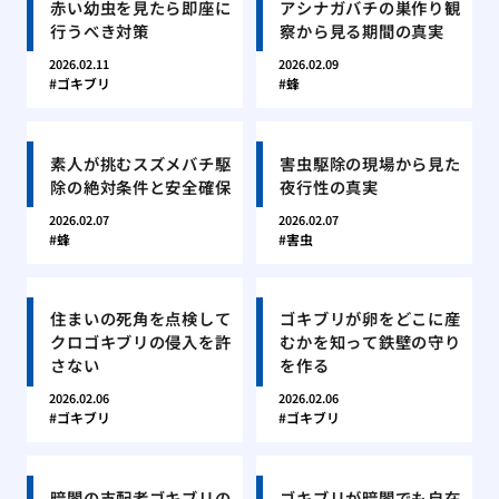
赤い幼虫を見たら即座に
アシナガバチの巣作り観
行うべき対策
察から見る期間の真実
2026.02.11
2026.02.09
ゴキブリ
蜂
素人が挑むスズメバチ駆
害虫駆除の現場から見た
除の絶対条件と安全確保
夜行性の真実
2026.02.07
2026.02.07
蜂
害虫
住まいの死角を点検して
ゴキブリが卵をどこに産
クロゴキブリの侵入を許
むかを知って鉄壁の守り
さない
を作る
2026.02.06
2026.02.06
ゴキブリ
ゴキブリ
暗闇の支配者ゴキブリの
ゴキブリが暗闇でも自在