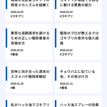
視覚メカニズムを紐解く
に動ける驚異の能力
2026.02.05
2026.02.03
ゴキブリ
ゴキブリ
悪質な高額請求を避ける
駆除のプロが教えるクロ
ための正しい駆除業者の
ゴキブリの意外な侵入経
見極め方
路
2026.02.01
2026.02.01
害虫
ゴキブリ
恐怖と向き合った週末の
チョウバエに似ている
スズメバチ駆除体験記
虫、その見分け方
2026.01.28
2026.01.15
蜂
害虫
私がハッカ油でゴキブリ
ハッカ油スプレーの効果