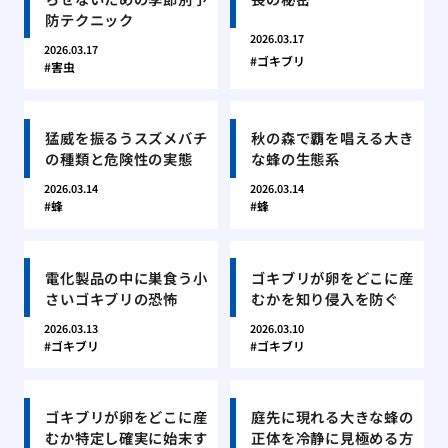
防テクニック
2026.03.17
2026.03.17
ゴキブリ
害虫
猛威を振るうスズメバチ
秋の森で覇を唱える大き
の種類と危険性の実態
な蜂の生態系
2026.03.14
2026.03.14
蜂
蜂
電化製品の中に巣食う小
ゴキブリが卵をどこに産
さいゴキブリの恐怖
むかを知り侵入を防ぐ
2026.03.13
2026.03.10
ゴキブリ
ゴキブリ
ゴキブリが卵をどこに産
庭先に現れる大きな蜂の
むか特定し確実に始末す
正体を冷静に見極める方