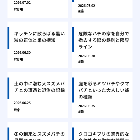
2026.07.02
2026.07.02
害虫
蜂
キッチンに散らばる黒い
危険なハチの家を自分で
粒の正体と巣の探知
撤去する際の鉄則と限界
ライン
2026.06.30
2026.06.28
害虫
蜂
土の中に潜む大スズメバ
庭を彩るミツバチやクマ
チとの遭遇と退治の記録
バチといった大人しい蜂
の種類
2026.06.25
2026.06.25
蜂
蜂
冬の到来とスズメバチの
クロゴキブリの驚異的な