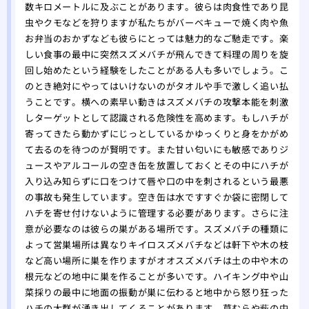
数キロメートルに及ぶことがあります。彼らは肉食性であり昆
虫やクモなどを狩りますが私たちがバーベキューで焼く肉や魚
お弁当のおかずなども彼らにとっては魅力的なご馳走です。楽
しい食事の最中に突然スズメバチが飛んできて料理の周りを旋
回し始めたという経験をしたことがある人も多いでしょう。こ
のとき絶対にやってはいけないのがタオルや手で激しく追い払
うことです。横への素早い動きはスズメバチの攻撃本能を刺激
しターゲットとして認識される危険性を高めます。もしハチが
寄ってきたら動かずにじっとしているかゆっくりと身をかがめ
て去るのを待つのが賢明です。また甘い匂いにも敏感でありジ
ュースやアルコールの空き缶を放置しておくとその中にハチが
入り込み知らずに口をつけて唇や口の中を刺されるという最悪
の事故も発生しています。空き缶は水ですすぐか袋に密閉して
ハチを寄せ付けないように管理する必要があります。さらに注
意が必要なのは彼らの巣がある場所です。スズメバチの種類に
よって営巣場所は異なりキイロスズメバチなどは軒下や木の枝
など高い場所に巣を作りますがオオスズメバチは土の中や木の
根元などの地中に巣を作ることが多いです。ハイキング中や山
菜採りの最中に地面の振動が巣に伝わると地中から怒り狂った
ハチの大群が湧き出してくることがあります。草むらや藪の中