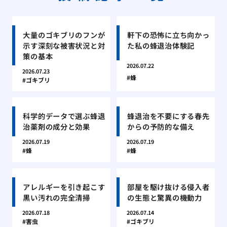
大量のゴキブリのフンが
軒下の恐怖に立ち向かっ
示す深刻な被害状況と対
た私の蜂退治体験記
策の基本
2026.07.22
2026.07.23
蜂
ゴキブリ
科学的データで選ぶ蜂退
蜂退治を不要にする春先
治薬剤の成分と効果
からの予防的な備え
2026.07.19
2026.07.19
蜂
蜂
アレルギーを引き起こす
部屋を駆け抜ける侵入者
黒い汚れの完全清掃
の生態と驚異の機動力
2026.07.18
2026.07.14
害虫
ゴキブリ