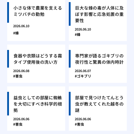
小さな体で農業を支える
巨大な蜂の毒が人体に及
ミツバチの勤勉
ぼす影響と応急処置の重
要性
2026.06.10
2026.06.10
蜂
蜂
食器や衣類はどうする霧
専門家が語るゴキブリの
タイプ使用後の洗い方
夜行性と驚異の体内時計
2026.06.08
2026.06.07
害虫
ゴキブリ
益虫としての部屋に蜘蛛
部屋で見つけたてんとう
を大切にすべき科学的根
虫が教えてくれた越冬の
拠
謎
2026.06.06
2026.06.06
害虫
害虫