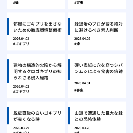
蜂
害虫
部屋にゴキブリを出さな
蜂退治のプロが語る絶対
いための徹底環境整備術
に避けるべき素人判断
2026.04.02
2026.04.02
ゴキブリ
蜂
建物の構造的欠陥から解
硬い表紙に穴を穿つシバ
明するクロゴキブリの知
ンムシによる食害の痕跡
られざる侵入経路
2026.04.01
2026.04.02
害虫
ゴキブリ
脱皮直後の白いゴキブリ
山道で遭遇した巨大な蜂
が赤くなる時
との恐怖体験
2026.03.29
2026.03.28
ゴキブリ
蜂