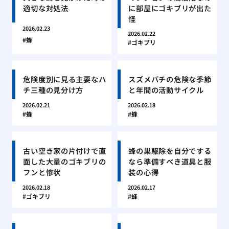
適切な対処法
に部屋にゴキブリが出た
怪
2026.02.23
2026.02.22
蜂
ゴキブリ
危険度別に見る主要なハ
スズメバチの危険な季節
チ三種の見分け方
と年間の活動サイクル
2026.02.21
2026.02.18
蜂
蜂
古い空き家の片付けで直
蜂の巣駆除を自分でする
面した大量のゴキブリの
なら準備すべき道具と服
フンと惨状
装の心得
2026.02.18
2026.02.17
ゴキブリ
蜂