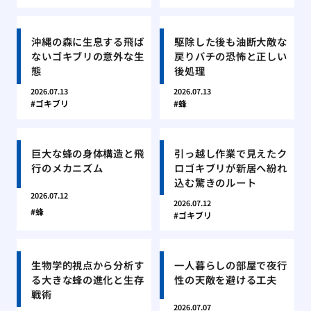
沖縄の森に生息する飛ば
駆除した後も油断大敵な
ないゴキブリの意外な生
戻りバチの恐怖と正しい
態
後処理
2026.07.13
2026.07.13
ゴキブリ
蜂
巨大な蜂の身体構造と飛
引っ越し作業で見えたク
行のメカニズム
ロゴキブリが新居へ紛れ
込む驚きのルート
2026.07.12
2026.07.12
蜂
ゴキブリ
生物学的視点から分析す
一人暮らしの部屋で夜行
る大きな蜂の進化と生存
性の天敵を避ける工夫
戦術
2026.07.07