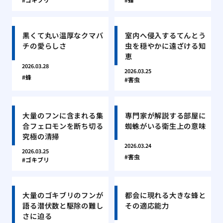
黒くて丸い温厚なクマバ
室内へ侵入するてんとう
チの愛らしさ
虫を穏やかに遠ざける知
恵
2026.03.28
2026.03.25
蜂
害虫
大量のフンに含まれる集
専門家が解説する部屋に
合フェロモンを断ち切る
蜘蛛がいる衛生上の意味
究極の清掃
2026.03.24
2026.03.25
害虫
ゴキブリ
大量のゴキブリのフンが
都会に現れる大きな蜂と
語る潜伏数と駆除の難し
その適応能力
さに迫る