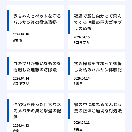
赤ちゃんとペットを守る
夜道で顔に向かって飛ん
バルサン後の徹底清掃
でくる沖縄の巨大ゴキブ
リの恐怖
2026.04.16
2026.04.15
害虫
ゴキブリ
ゴキブリが嫌いなものを
拭き掃除をサボって後悔
活用した理想の防除法
した私のバルサン体験記
2026.04.14
2026.04.14
ゴキブリ
害虫
住宅街を襲った巨大なス
家の中に現れるてんとう
ズメバチの巣と撃退の記
虫の正体と適切な対処法
録
2026.04.11
2026.04.13
害虫
蜂