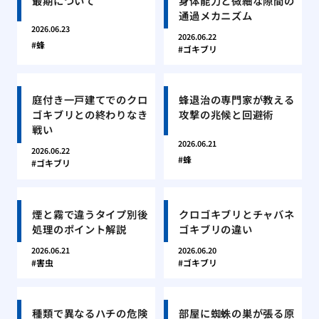
最期について
身体能力と微細な隙間の
通過メカニズム
2026.06.23
2026.06.22
蜂
ゴキブリ
庭付き一戸建てでのクロ
蜂退治の専門家が教える
ゴキブリとの終わりなき
攻撃の兆候と回避術
戦い
2026.06.21
2026.06.22
蜂
ゴキブリ
煙と霧で違うタイプ別後
クロゴキブリとチャバネ
処理のポイント解説
ゴキブリの違い
2026.06.21
2026.06.20
害虫
ゴキブリ
種類で異なるハチの危険
部屋に蜘蛛の巣が張る原