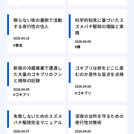
眠らない街の裏側で活動
科学的知見に基づいたス
する夜行性の住人
ズメバチ駆除の理論と実
践
2026.04.10
2026.04.09
害虫
蜂
新居の冷蔵庫裏で遭遇し
ゴキブリは卵をどこに産
た大量のゴキブリのフン
むのか意外な盲点を点検
と掃除の記録
2026.04.08
2026.04.09
ゴキブリ
ゴキブリ
失敗しないためのスズメ
深夜の台所を守るための
バチ駆除完全マニュアル
夜行性対策術
2026.04.07
2026.04.05