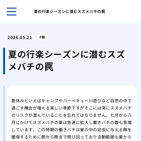
夏の行楽シーズンに潜むスズメバチの罠
ホー
チョ
2026.05.21
蜂
から
大手
夏の行楽シーズンに潜むスズ
者の
メバチの罠
ある
その
本と
紙魚
バル
夏休みといえばキャンプやバーベキュー川遊びなど自然の中で
安全
過ごす機会が増える楽しい季節ですがそこには常にスズメバチ
自分
のリスクが潜んでいることを忘れてはなりません。七月から八
きな
月にかけてスズメバチの巣は急速に拡大し働きバチの数も急増
ある
しています。この時期の働きバチは巣の中の幼虫に与える餌を
の紙
確保するために朝から晩まで飛び回っており活動範囲も巣から