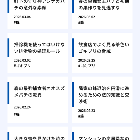
軒下の守り神アシナガバ
春の単独女王バチと初期
チの意外な素顔
の巣作りを見逃すな
2026.03.04
2026.03.02
蜂
蜂
掃除機を使ってはいけな
飲食店でよく見る茶色い
い排泄物の処理ルール
ゴキブリの脅威
2026.03.02
2026.02.25
ゴキブリ
ゴキブリ
森の最強捕食者オオスズ
隣家の蜂退治を円滑に進
メバチの驚異
めるための法的知識と交
渉術
2026.02.24
2026.02.23
蜂
蜂
大きな蜂を見かけた時の
マンションの高層階なの