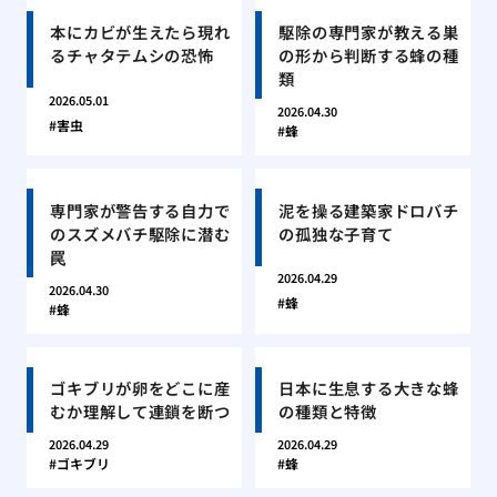
本にカビが生えたら現れ
駆除の専門家が教える巣
るチャタテムシの恐怖
の形から判断する蜂の種
類
2026.05.01
2026.04.30
害虫
蜂
専門家が警告する自力で
泥を操る建築家ドロバチ
のスズメバチ駆除に潜む
の孤独な子育て
罠
2026.04.29
2026.04.30
蜂
蜂
ゴキブリが卵をどこに産
日本に生息する大きな蜂
むか理解して連鎖を断つ
の種類と特徴
2026.04.29
2026.04.29
ゴキブリ
蜂