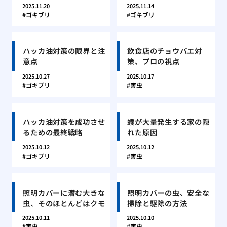
2025.11.20
2025.11.14
ゴキブリ
ゴキブリ
ハッカ油対策の限界と注
飲食店のチョウバエ対
意点
策、プロの視点
2025.10.27
2025.10.17
ゴキブリ
害虫
ハッカ油対策を成功させ
蟻が大量発生する家の隠
るための最終戦略
れた原因
2025.10.12
2025.10.12
ゴキブリ
害虫
照明カバーに潜む大きな
照明カバーの虫、安全な
虫、そのほとんどはクモ
掃除と駆除の方法
2025.10.11
2025.10.10
害虫
害虫