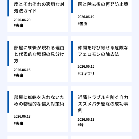
度とそれぞれの適切な対
因と除去後の再発防止策
処法ガイド
2026.06.19
2026.06.20
害虫
害虫
部屋に蜘蛛が現れる理由
仲間を呼び寄せる危険な
と代表的な種類の見分け
フェロモンの除去法
方
2026.06.15
2026.06.16
ゴキブリ
害虫
部屋に蜘蛛を入れないた
近隣トラブルを防ぐ自力
めの物理的な侵入対策術
スズメバチ駆除の成功事
例
2026.06.13
2026.06.13
害虫
蜂