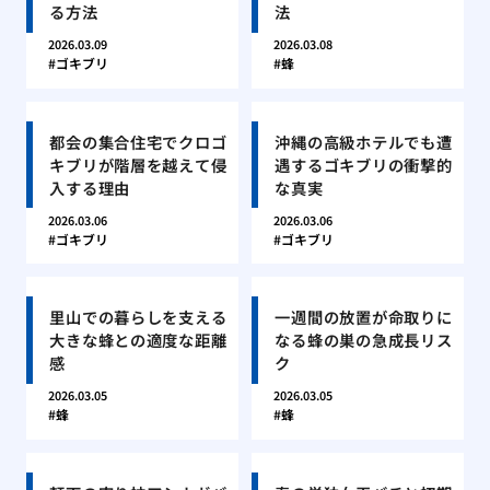
る方法
法
2026.03.09
2026.03.08
ゴキブリ
蜂
都会の集合住宅でクロゴ
沖縄の高級ホテルでも遭
キブリが階層を越えて侵
遇するゴキブリの衝撃的
入する理由
な真実
2026.03.06
2026.03.06
ゴキブリ
ゴキブリ
里山での暮らしを支える
一週間の放置が命取りに
大きな蜂との適度な距離
なる蜂の巣の急成長リス
感
ク
2026.03.05
2026.03.05
蜂
蜂