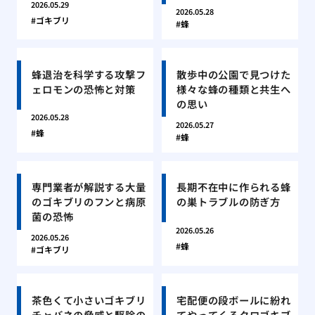
2026.05.29
2026.05.28
ゴキブリ
蜂
蜂退治を科学する攻撃フ
散歩中の公園で見つけた
ェロモンの恐怖と対策
様々な蜂の種類と共生へ
の思い
2026.05.28
2026.05.27
蜂
蜂
専門業者が解説する大量
長期不在中に作られる蜂
のゴキブリのフンと病原
の巣トラブルの防ぎ方
菌の恐怖
2026.05.26
2026.05.26
蜂
ゴキブリ
茶色くて小さいゴキブリ
宅配便の段ボールに紛れ
チャバネの脅威と駆除の
てやってくるクロゴキブ