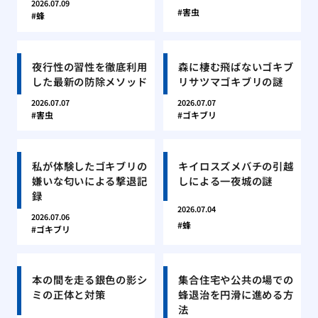
2026.07.09
害虫
蜂
夜行性の習性を徹底利用
森に棲む飛ばないゴキブ
した最新の防除メソッド
リサツマゴキブリの謎
2026.07.07
2026.07.07
害虫
ゴキブリ
私が体験したゴキブリの
キイロスズメバチの引越
嫌いな匂いによる撃退記
しによる一夜城の謎
録
2026.07.04
2026.07.06
蜂
ゴキブリ
本の間を走る銀色の影シ
集合住宅や公共の場での
ミの正体と対策
蜂退治を円滑に進める方
法