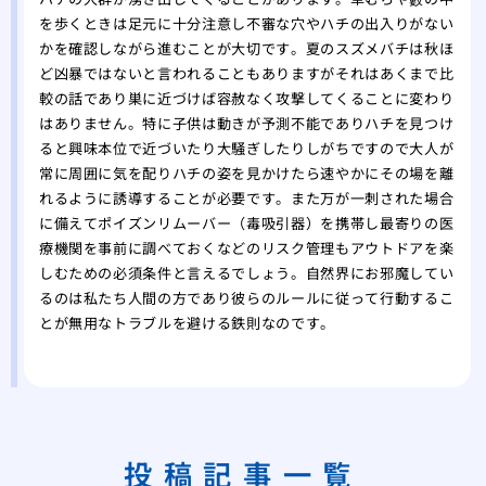
を歩くときは足元に十分注意し不審な穴やハチの出入りがない
かを確認しながら進むことが大切です。夏のスズメバチは秋ほ
ど凶暴ではないと言われることもありますがそれはあくまで比
較の話であり巣に近づけば容赦なく攻撃してくることに変わり
はありません。特に子供は動きが予測不能でありハチを見つけ
ると興味本位で近づいたり大騒ぎしたりしがちですので大人が
常に周囲に気を配りハチの姿を見かけたら速やかにその場を離
れるように誘導することが必要です。また万が一刺された場合
に備えてポイズンリムーバー（毒吸引器）を携帯し最寄りの医
療機関を事前に調べておくなどのリスク管理もアウトドアを楽
しむための必須条件と言えるでしょう。自然界にお邪魔してい
るのは私たち人間の方であり彼らのルールに従って行動するこ
とが無用なトラブルを避ける鉄則なのです。
投稿記事一覧