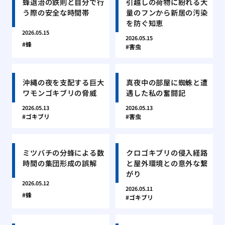
蜂退治の鉄則と自分で行
引越しの荷物に紛れる大
う際の安全な時間帯
量のフンから新居の汚染
を防ぐ知恵
2026.05.15
2026.05.15
蜂
害虫
沖縄の夜を支配する巨大
真夜中の部屋に蜘蛛と遭
ワモンゴキブリの脅威
遇した私の奮闘記
2026.05.13
2026.05.13
ゴキブリ
害虫
ミツバチの分蜂による数
クロゴキブリの侵入経路
時間の集団形成の誤解
と屋外環境との意外な繋
がり
2026.05.12
2026.05.11
蜂
ゴキブリ