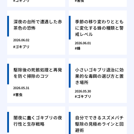
ゴキブリ
害虫
深夜の台所で遭遇した赤
季節の移り変わりととも
茶色の恐怖
に変化する蜂の種類と警
戒レベル
2026.06.02
2026.06.01
ゴキブリ
蜂
駆除後の死骸処理と再発
小さいゴキブリ退治に効
を防ぐ掃除のコツ
果的な毒餌の選び方と置
き場所
2026.05.31
2026.05.30
害虫
ゴキブリ
闇夜に蠢くゴキブリの夜
自分でできるスズメバチ
行性と生存戦略
駆除の見極めラインと回
避術