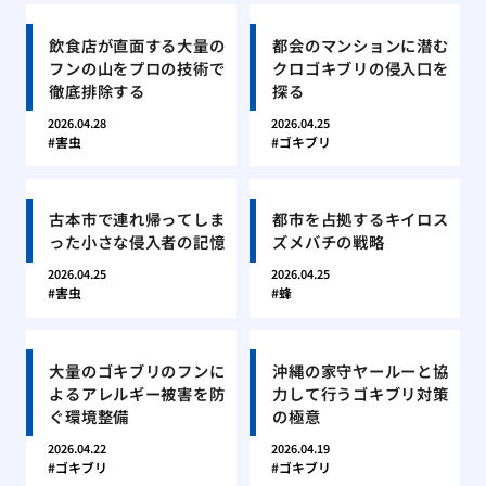
飲食店が直面する大量の
都会のマンションに潜む
フンの山をプロの技術で
クロゴキブリの侵入口を
徹底排除する
探る
2026.04.28
2026.04.25
害虫
ゴキブリ
古本市で連れ帰ってしま
都市を占拠するキイロス
った小さな侵入者の記憶
ズメバチの戦略
2026.04.25
2026.04.25
害虫
蜂
大量のゴキブリのフンに
沖縄の家守ヤールーと協
よるアレルギー被害を防
力して行うゴキブリ対策
ぐ環境整備
の極意
2026.04.22
2026.04.19
ゴキブリ
ゴキブリ