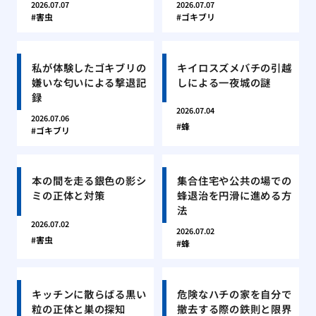
2026.07.07
2026.07.07
害虫
ゴキブリ
私が体験したゴキブリの
キイロスズメバチの引越
嫌いな匂いによる撃退記
しによる一夜城の謎
録
2026.07.04
2026.07.06
蜂
ゴキブリ
本の間を走る銀色の影シ
集合住宅や公共の場での
ミの正体と対策
蜂退治を円滑に進める方
法
2026.07.02
2026.07.02
害虫
蜂
キッチンに散らばる黒い
危険なハチの家を自分で
粒の正体と巣の探知
撤去する際の鉄則と限界