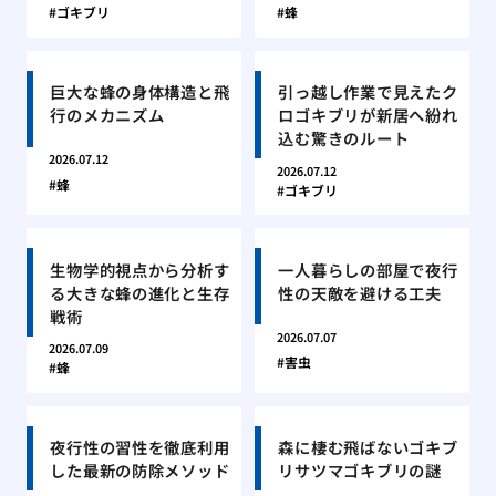
ゴキブリ
蜂
巨大な蜂の身体構造と飛
引っ越し作業で見えたク
行のメカニズム
ロゴキブリが新居へ紛れ
込む驚きのルート
2026.07.12
2026.07.12
蜂
ゴキブリ
生物学的視点から分析す
一人暮らしの部屋で夜行
る大きな蜂の進化と生存
性の天敵を避ける工夫
戦術
2026.07.07
2026.07.09
害虫
蜂
夜行性の習性を徹底利用
森に棲む飛ばないゴキブ
した最新の防除メソッド
リサツマゴキブリの謎