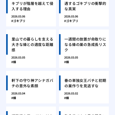
キブリが階層を越えて侵
遇するゴキブリの衝撃的
入する理由
な真実
2026.03.06
2026.03.06
ゴキブリ
ゴキブリ
里山での暮らしを支える
一週間の放置が命取りに
大きな蜂との適度な距離
なる蜂の巣の急成長リス
感
ク
2026.03.05
2026.03.05
蜂
蜂
軒下の守り神アシナガバ
春の単独女王バチと初期
チの意外な素顔
の巣作りを見逃すな
2026.03.04
2026.03.02
蜂
蜂