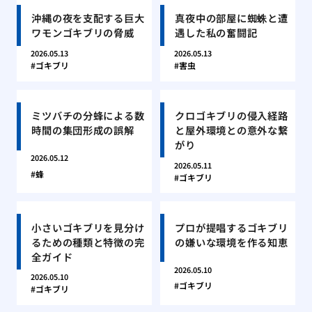
沖縄の夜を支配する巨大
真夜中の部屋に蜘蛛と遭
ワモンゴキブリの脅威
遇した私の奮闘記
2026.05.13
2026.05.13
ゴキブリ
害虫
ミツバチの分蜂による数
クロゴキブリの侵入経路
時間の集団形成の誤解
と屋外環境との意外な繋
がり
2026.05.12
2026.05.11
蜂
ゴキブリ
小さいゴキブリを見分け
プロが提唱するゴキブリ
るための種類と特徴の完
の嫌いな環境を作る知恵
全ガイド
2026.05.10
2026.05.10
ゴキブリ
ゴキブリ