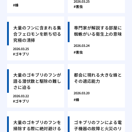
2026.03.25
蜂
害虫
大量のフンに含まれる集
専門家が解説する部屋に
合フェロモンを断ち切る
蜘蛛がいる衛生上の意味
究極の清掃
2026.03.24
2026.03.25
害虫
ゴキブリ
大量のゴキブリのフンが
都会に現れる大きな蜂と
語る潜伏数と駆除の難し
その適応能力
さに迫る
2026.03.20
2026.03.22
蜂
ゴキブリ
大量のゴキブリのフンを
ゴキブリのフンによる電
掃除する際に絶対避ける
子機器の故障と火災のリ