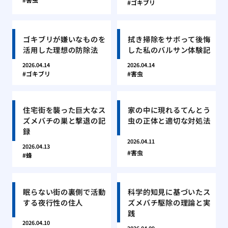
ゴキブリ
ゴキブリが嫌いなものを
拭き掃除をサボって後悔
活用した理想の防除法
した私のバルサン体験記
2026.04.14
2026.04.14
ゴキブリ
害虫
住宅街を襲った巨大なス
家の中に現れるてんとう
ズメバチの巣と撃退の記
虫の正体と適切な対処法
録
2026.04.11
2026.04.13
害虫
蜂
眠らない街の裏側で活動
科学的知見に基づいたス
する夜行性の住人
ズメバチ駆除の理論と実
践
2026.04.10