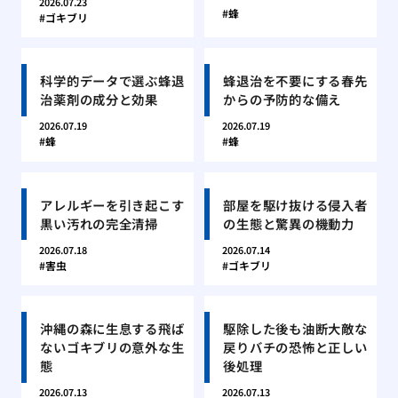
2026.07.23
蜂
ゴキブリ
科学的データで選ぶ蜂退
蜂退治を不要にする春先
治薬剤の成分と効果
からの予防的な備え
2026.07.19
2026.07.19
蜂
蜂
アレルギーを引き起こす
部屋を駆け抜ける侵入者
黒い汚れの完全清掃
の生態と驚異の機動力
2026.07.18
2026.07.14
害虫
ゴキブリ
沖縄の森に生息する飛ば
駆除した後も油断大敵な
ないゴキブリの意外な生
戻りバチの恐怖と正しい
態
後処理
2026.07.13
2026.07.13