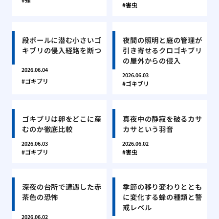
害虫
段ボールに潜む小さいゴ
夜間の照明と庭の管理が
キブリの侵入経路を断つ
引き寄せるクロゴキブリ
の屋外からの侵入
2026.06.04
2026.06.03
ゴキブリ
ゴキブリ
ゴキブリは卵をどこに産
真夜中の静寂を破るカサ
むのか徹底比較
カサという羽音
2026.06.03
2026.06.02
ゴキブリ
害虫
深夜の台所で遭遇した赤
季節の移り変わりととも
茶色の恐怖
に変化する蜂の種類と警
戒レベル
2026.06.02