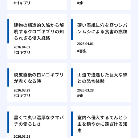
ゴキブリ
蜂
建物の構造的欠陥から解
硬い表紙に穴を穿つシバ
明するクロゴキブリの知
ンムシによる食害の痕跡
られざる侵入経路
2026.04.01
2026.04.02
害虫
ゴキブリ
脱皮直後の白いゴキブリ
山道で遭遇した巨大な蜂
が赤くなる時
との恐怖体験
2026.03.29
2026.03.28
ゴキブリ
蜂
黒くて丸い温厚なクマバ
室内へ侵入するてんとう
チの愛らしさ
虫を穏やかに遠ざける知
恵
2026.03.28