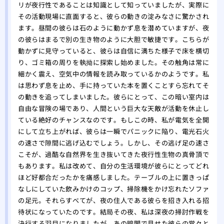
リが夜行性であることは知識として知っていましたが、実際に
その活動現場に直面すると、彼らの動きの淀みなさに驚かされ
ます。昼間の彼らは石のように動かず息を潜めていますが、夜
の彼らはまるで別の生き物のように大胆で敏捷です。こちらが
動かずに見守っていると、彼らは自信に満ちた様子で床を横切
り、ゴミ箱の周りを執拗に探索し始めました。その触角は常に
細かく震え、空気中の情報を読み取っているかのようです。私
は思わず息を止め、手に持っていた本を置くことすら忘れてそ
の動きを追ってしまいました。彼らにとって、この暗い室内は
自由な冒険の場であり、人間という巨大な天敵が活動を休止し
ている絶好のチャンスなのです。もしこの時、私が電気を全開
にして立ち上がれば、彼らは一瞬でパニックに陥り、電光石火
の速さで隙間に逃げ込むでしょう。しかし、その逃げ足の速さ
こそが、過酷な自然界を生き抜いてきた夜行性生物の真骨頂で
もあります。私は改めて、自分の生活環境が彼らにとってどれ
ほど好都合だったかを痛感しました。テーブルの上に置きっぱ
なしにしていた飲みかけのコップ、掃除機をかけ忘れたソファ
の足元。それらすべてが、夜の住人である彼らを招き入れる招
待状になっていたのです。結局その夜、私は深夜の掃討作戦を
決行する羽目になりましたが、あの暗闇で見せた彼らの堂々と