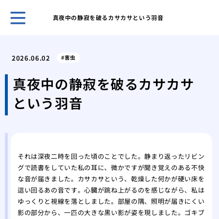
真夜中の静寂を破るカサカサという羽音
ホー
チョ
2026.06.02
害虫
から
大手
真夜中の静寂を破るカサカサ
者の
という羽音
ある
その
本と
紙魚
バル
それは深夜二時を回った頃のことでした。静まり返ったリビン
安全
グで読書をしていた私の耳に、微かですが聞き覚えのある不快
自分
な音が届きました。カサカサという、乾燥した何かが硬い床を
きな
這い回るあの音です。心臓が跳ね上がるのを感じながら、私は
ある
ゆっくりと視線を落としました。部屋の隅、照明が届きにくい
の紙
影の部分から、一匹の大きな黒い影が姿を現しました。ゴキブ