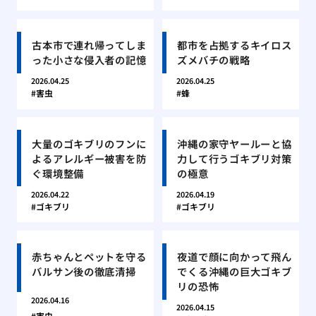
古本市で連れ帰ってしま
都市を占拠するキイロス
った小さな侵入者の記憶
ズメバチの戦略
2026.04.25
2026.04.25
害虫
蜂
大量のゴキブリのフンに
沖縄の家守ヤールーと協
よるアレルギー被害を防
力して行うゴキブリ対策
ぐ環境整備
の極意
2026.04.22
2026.04.19
ゴキブリ
ゴキブリ
赤ちゃんとペットを守る
夜道で顔に向かって飛ん
バルサン後の徹底清掃
でくる沖縄の巨大ゴキブ
リの恐怖
2026.04.16
2026.04.15
害虫