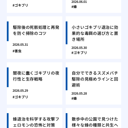
2026.06.01
ゴキブリ
蜂
駆除後の死骸処理と再発
小さいゴキブリ退治に効
を防ぐ掃除のコツ
果的な毒餌の選び方と置
き場所
2026.05.31
2026.05.30
害虫
ゴキブリ
闇夜に蠢くゴキブリの夜
自分でできるスズメバチ
行性と生存戦略
駆除の見極めラインと回
避術
2026.05.29
2026.05.28
ゴキブリ
蜂
蜂退治を科学する攻撃フ
散歩中の公園で見つけた
ェロモンの恐怖と対策
様々な蜂の種類と共生へ