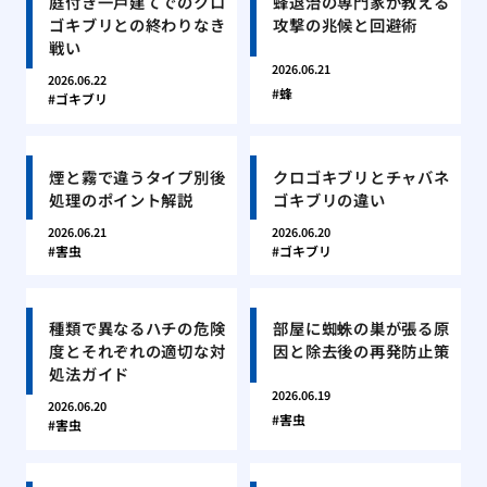
庭付き一戸建てでのクロ
蜂退治の専門家が教える
ゴキブリとの終わりなき
攻撃の兆候と回避術
戦い
2026.06.21
2026.06.22
蜂
ゴキブリ
煙と霧で違うタイプ別後
クロゴキブリとチャバネ
処理のポイント解説
ゴキブリの違い
2026.06.21
2026.06.20
害虫
ゴキブリ
種類で異なるハチの危険
部屋に蜘蛛の巣が張る原
度とそれぞれの適切な対
因と除去後の再発防止策
処法ガイド
2026.06.19
2026.06.20
害虫
害虫