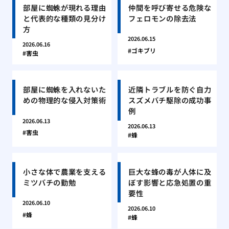
部屋に蜘蛛が現れる理由
仲間を呼び寄せる危険な
と代表的な種類の見分け
フェロモンの除去法
方
2026.06.15
2026.06.16
ゴキブリ
害虫
部屋に蜘蛛を入れないた
近隣トラブルを防ぐ自力
めの物理的な侵入対策術
スズメバチ駆除の成功事
例
2026.06.13
2026.06.13
害虫
蜂
小さな体で農業を支える
巨大な蜂の毒が人体に及
ミツバチの勤勉
ぼす影響と応急処置の重
要性
2026.06.10
2026.06.10
蜂
蜂