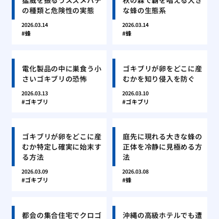
の種類と危険性の実態
な蜂の生態系
2026.03.14
2026.03.14
蜂
蜂
電化製品の中に巣食う小
ゴキブリが卵をどこに産
さいゴキブリの恐怖
むかを知り侵入を防ぐ
2026.03.13
2026.03.10
ゴキブリ
ゴキブリ
ゴキブリが卵をどこに産
庭先に現れる大きな蜂の
むか特定し確実に始末す
正体を冷静に見極める方
る方法
法
2026.03.09
2026.03.08
ゴキブリ
蜂
都会の集合住宅でクロゴ
沖縄の高級ホテルでも遭