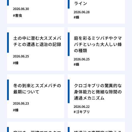
ライン
2026.06.30
2026.06.28
害虫
蜂
土の中に潜む大スズメバ
庭を彩るミツバチやクマ
チとの遭遇と退治の記録
バチといった大人しい蜂
の種類
2026.06.25
2026.06.25
蜂
蜂
冬の到来とスズメバチの
クロゴキブリの驚異的な
最期について
身体能力と微細な隙間の
通過メカニズム
2026.06.23
2026.06.22
蜂
ゴキブリ