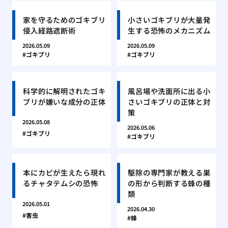
家を守るためのゴキブリ
小さいゴキブリが大量発
侵入経路遮断術
生する恐怖のメカニズム
2026.05.09
2026.05.09
ゴキブリ
ゴキブリ
科学的に解明されたゴキ
風呂場や洗面所に出る小
ブリが嫌いな成分の正体
さいゴキブリの正体と対
策
2026.05.08
2026.05.06
ゴキブリ
ゴキブリ
本にカビが生えたら現れ
駆除の専門家が教える巣
るチャタテムシの恐怖
の形から判断する蜂の種
類
2026.05.01
2026.04.30
害虫
蜂