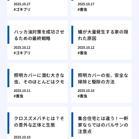
2025.10.27
2025.10.17
ゴキブリ
害虫
ハッカ油対策を成功させ
蟻が大量発生する家の隠
るための最終戦略
れた原因
2025.10.12
2025.10.12
ゴキブリ
害虫
照明カバーに潜む大きな
照明カバーの虫、安全な
虫、そのほとんどはクモ
掃除と駆除の方法
2025.10.11
2025.10.10
害虫
害虫
クロスズメバチとは？そ
集合住宅とは違う！一軒
の意外な正体と生態
家ならではのバルサンの
注意点
2025.10.10