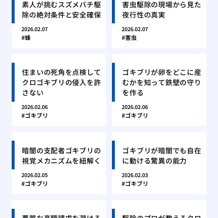
素人が挑むスズメバチ駆
害虫駆除の現場から見た
除の絶対条件と安全確保
夜行性の真実
2026.02.07
2026.02.07
蜂
害虫
住まいの死角を点検して
ゴキブリが卵をどこに産
クロゴキブリの侵入を許
むかを知って鉄壁の守り
さない
を作る
2026.02.06
2026.02.06
ゴキブリ
ゴキブリ
暗闇の支配者ゴキブリの
ゴキブリが暗闇でも自在
視覚メカニズムを紐解く
に動ける驚異の能力
2026.02.05
2026.02.03
ゴキブリ
ゴキブリ
悪質な高額請求を避ける
駆除のプロが教えるクロ