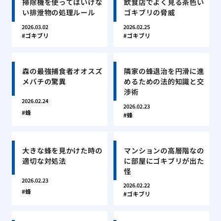
掃除機を使ってはいけな
飲食店でよく見る茶色い
い排泄物の処理ルール
ゴキブリの脅威
2026.03.02
2026.02.25
ゴキブリ
ゴキブリ
森の最強捕食者オオスズ
隣家の蜂退治を円滑に進
メバチの驚異
めるための法的知識と交
渉術
2026.02.24
2026.02.23
蜂
蜂
大きな蜂を見かけた時の
マンションの高層階なの
適切な対処法
に部屋にゴキブリが出た
怪
2026.02.23
2026.02.22
蜂
ゴキブリ