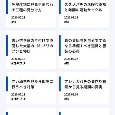
危険度別に見る主要なハ
スズメバチの危険な季節
チ三種の見分け方
と年間の活動サイクル
2026.02.21
2026.02.18
蜂
蜂
古い空き家の片付けで直
蜂の巣駆除を自分でする
面した大量のゴキブリの
なら準備すべき道具と服
フンと惨状
装の心得
2026.02.18
2026.02.17
ゴキブリ
蜂
赤い幼虫を見たら即座に
アシナガバチの巣作り観
行うべき対策
察から見る期間の真実
2026.02.11
2026.02.09
ゴキブリ
蜂