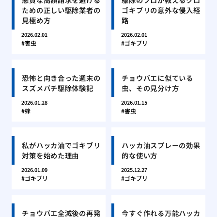
ための正しい駆除業者の
ゴキブリの意外な侵入経
見極め方
路
2026.02.01
2026.02.01
害虫
ゴキブリ
恐怖と向き合った週末の
チョウバエに似ている
スズメバチ駆除体験記
虫、その見分け方
2026.01.28
2026.01.15
蜂
害虫
私がハッカ油でゴキブリ
ハッカ油スプレーの効果
対策を始めた理由
的な使い方
2026.01.09
2025.12.27
ゴキブリ
ゴキブリ
チョウバエ全滅後の再発
今すぐ作れる万能ハッカ