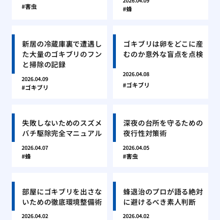
2026.04.09
害虫
蜂
新居の冷蔵庫裏で遭遇し
ゴキブリは卵をどこに産
た大量のゴキブリのフン
むのか意外な盲点を点検
と掃除の記録
2026.04.08
2026.04.09
ゴキブリ
ゴキブリ
失敗しないためのスズメ
深夜の台所を守るための
バチ駆除完全マニュアル
夜行性対策術
2026.04.07
2026.04.05
蜂
害虫
部屋にゴキブリを出さな
蜂退治のプロが語る絶対
いための徹底環境整備術
に避けるべき素人判断
2026.04.02
2026.04.02