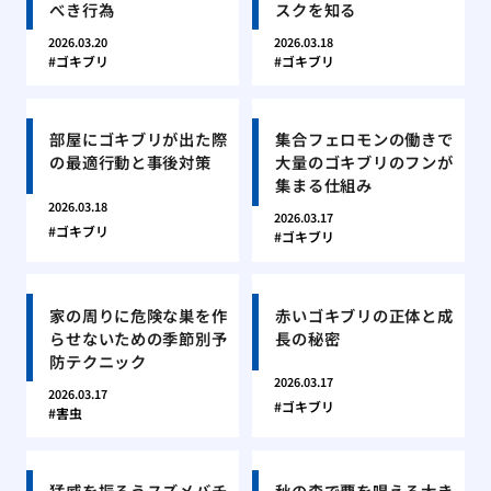
べき行為
スクを知る
2026.03.20
2026.03.18
ゴキブリ
ゴキブリ
部屋にゴキブリが出た際
集合フェロモンの働きで
の最適行動と事後対策
大量のゴキブリのフンが
集まる仕組み
2026.03.18
2026.03.17
ゴキブリ
ゴキブリ
家の周りに危険な巣を作
赤いゴキブリの正体と成
らせないための季節別予
長の秘密
防テクニック
2026.03.17
2026.03.17
ゴキブリ
害虫
猛威を振るうスズメバチ
秋の森で覇を唱える大き