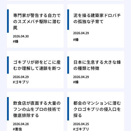
専門家が警告する自力で
泥を操る建築家ドロバチ
のスズメバチ駆除に潜む
の孤独な子育て
罠
2026.04.29
2026.04.30
蜂
蜂
ゴキブリが卵をどこに産
日本に生息する大きな蜂
むか理解して連鎖を断つ
の種類と特徴
2026.04.29
2026.04.29
ゴキブリ
蜂
飲食店が直面する大量の
都会のマンションに潜む
フンの山をプロの技術で
クロゴキブリの侵入口を
徹底排除する
探る
2026.04.28
2026.04.25
害虫
ゴキブリ