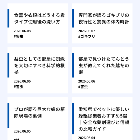
食器や衣類はどうする霧
専門家が語るゴキブリの
タイプ使用後の洗い方
夜行性と驚異の体内時計
2026.06.08
2026.06.07
害虫
ゴキブリ
益虫としての部屋に蜘蛛
部屋で見つけたてんとう
を大切にすべき科学的根
虫が教えてくれた越冬の
拠
謎
2026.06.06
2026.06.06
害虫
害虫
プロが語る巨大な蜂の駆
愛知県でペットに優しい
除現場の裏側
蜂駆除業者おすすめ5選
｜安全な薬剤選びと信頼
の比較ガイド
2026.06.05
2026.06.04
蜂