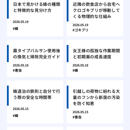
日本で見かける蜂の種類
近隣の飲食店から自宅へ
と特徴的な見分け方
クロゴキブリが移動して
くる物理的な仕組み
2026.05.19
2026.05.19
蜂
ゴキブリ
霧タイプバルサン使用後
女王蜂の孤独な作業期間
の換気と掃除完全ガイド
と初期巣の成長速度
2026.05.18
2026.05.18
害虫
蜂
蜂退治の鉄則と自分で行
引越しの荷物に紛れる大
う際の安全な時間帯
量のフンから新居の汚染
を防ぐ知恵
2026.05.15
2026.05.15
蜂
害虫